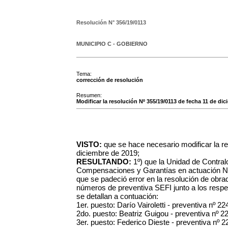
Resolución N°
356/19/0113
MUNICIPIO C - GOBIERNO
Tema:
corrección de resolución
Resumen:
Modificar la resolución Nº 355/19/0113 de fecha 11 de di
VISTO:
que se hace necesario modificar la r
diciembre de 2019;
RESULTANDO:
1º) que la Unidad de Contral
Compensaciones y Garantías en actuación Nº
que se padeció error en la resolución de obrad
números de preventiva SEFI junto a los respec
se detallan a contuación:
1er. puesto: Darío Vairoletti - preventiva nº 2
2do. puesto: Beatriz Guigou - preventiva nº 
3er. puesto: Federico Dieste - preventiva nº 