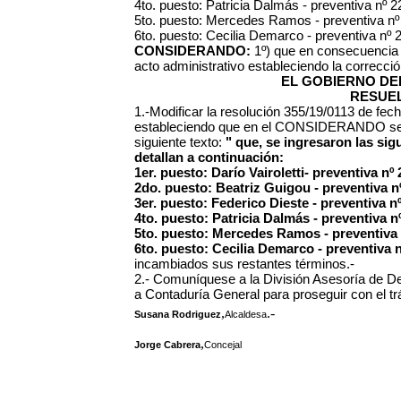
4to. puesto: Patricia Dalmás - preventiva nº 
5to. puesto: Mercedes Ramos - preventiva n
6to. puesto: Cecilia Demarco - preventiva nº
CONSIDERANDO:
1º) que en consecuencia r
acto administrativo estableciendo la correcció
EL GOBIERNO DEL
RESUEL
1.-Modificar la resolución 355/19/0113 de fec
estableciendo que en el
CONSIDERANDO se de
siguiente texto:
"
que, se ingresaron las sig
detallan a continuación:
1er. puesto: Darío Vairoletti- preventiva nº
2do. puesto: Beatriz Guigou - preventiva 
3er. puesto: Federico Dieste - preventiva n
4to. puesto: Patricia Dalmás - preventiva 
5to. puesto: Mercedes Ramos - preventiva
6to. puesto: Cecilia Demarco - preventiva 
incambiados sus restantes términos.-
2.- Comuníquese a la División Asesoría de De
a Contaduría General para proseguir con el tr
,
.-
Susana Rodriguez
Alcaldesa
,
Jorge Cabrera
Concejal