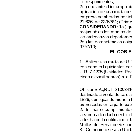
correspondientes;
2o.) que ante el incumplimie
aplicación de una multa de 
empresa de obrados por inf
21.626, de 23/IV/84; (Prim
CONSIDERANDO:
1o.) q
reajustables los montos de 
las ordenanzas departamen
2o.) las competencias asi
3797/10;
EL GOBIE
1.- Aplicar una multa de U
con ocho mil quinientos oc
U.R. 7.4205 (Unidades Reaj
cinco diezmilísemas) a
la 
Obilcor S.A.,RUT: 21303410
destinado a venta de celul
1826, con igual domicilio a 
expresados en la parte expo
2.- Intimar el cumplimient
la suma adeudada dentro de 
la fecha de la notificación
Multas del Servicio Gestió
3.- Comuníquese a la Unida