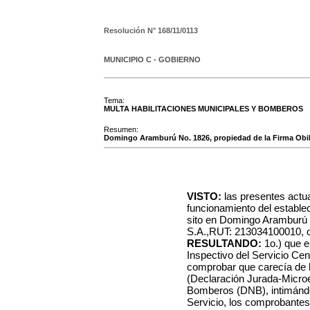
Resolución N°
168/11/0113
MUNICIPIO C - GOBIERNO
Tema:
MULTA HABILITACIONES MUNICIPALES Y BOMBEROS
Resumen:
Domingo Aramburú No. 1826, propiedad de la Firma Obil
VISTO:
las presentes actu
funcionamiento del establec
sito en Domingo Aramburú N
S.A.,RUT: 213034100010, con
RESULTANDO:
1o.) que e
Inspectivo del Servicio Ce
comprobar que carecía de l
(Declaración Jurada-Micro
Bomberos (DNB), intimándo
Servicio, los comprobantes 