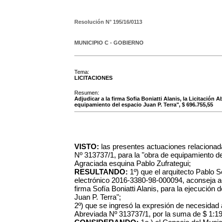
Resolución N°
195/16/0113
MUNICIPIO C - GOBIERNO
Tema:
LICITACIONES
Resumen:
Adjudicar a la firma Sofia Boniatti Alanis, la Licitación
equipamiento del espacio Juan P. Terra", $ 696.755,55
VISTO:
las presentes actuaciones relacionada
Nº 313737/1, para la "obra de equipamiento de
Agraciada esquina Pablo Zufrategui;
RESULTANDO:
1º) que el arquitecto Pablo S
electrónico 2016-3380-98-000094, aconseja ac
firma Sofía Boniatti Alanis, para la
ejecución d
Juan P. Terra";
2º) que se ingresó la expresión de necesidad 
Abreviada Nº 313737/1, por la suma de $ 1:1