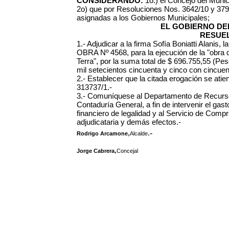
CONSIDERANDO:
1o.) el Concejo del Munic
2o) que por Resoluciones Nos. 3642/10 y 379
asignadas a los Gobiernos Municipales;
EL GOBIERNO DEL
RESUEL
1.- Adjudicar a la firma
Sofía Boniatti Alanis, 
OBRA Nº 4568, para la ejecución de la "obra 
Terra", por la suma total de $
696.755,55
(Peso
mil setecientos cincuenta y cinco con cincuen
2.- Establecer que la citada erogación se atie
313737/1.-
3.- Comuníquese al Departamento de Recursos
Contaduría General, a fin de intervenir el gasto
financiero de legalidad y al Servicio de Compra
adjudicataria y demás efectos.-
,
.-
Rodrigo Arcamone
Alcalde
,
Jorge Cabrera
Concejal