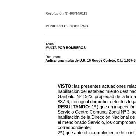
Resolución N°
408/14/0113
MUNICIPIO C - GOBIERNO
Tema:
MULTA POR BOMBEROS
Resumen:
Aplicar una multa de U.R. 10 Roque Corleto, C.I.: 1.537-88
VISTO:
las presentes actuaciones rela
habilitación del establecimiento destinad
Garibaldi Nº 1923, propiedad de la firma
887-6, con igual domicilio a efectos lega
RESULTANDO:
1º.) que en inspección 
Servicio Centro Comunal Zonal Nº 3, s
habilitación de la Dirección Nacional d
el mencionado Servicio, los comprobant
correspondiente;
2º.) que ante el incumplimiento de lo int