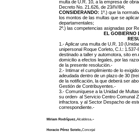
multa de U.R. 10, a la empresa de obrad
Decreto No. 21.626, de 23/IV/84;
CONSIDERANDO:
1º.) que la normativ
los montos de las multas que se aplica
departamentales;
2º.) las competencias asignadas por R
EL GOBIERNO 
RES
1.- Aplicar una multa de U.R. 10 (Unida
unipersonal Roque Corleto, C.I.: 1.537-
destinado a taller y automotora, sito en 
domicilio a efectos legales, por las ra
de la presente resolución.-
2.- Intimar el cumplimiento de lo exig
adeudada dentro de un plazo de 30 (trein
de la notificación, la que deberá ser ab
Gestión de Contribuyentes.-
3.- Comuníquese a la Unidad de Multas
su orden- al Servicio Centro Comunal Zo
infractora. y al Sector Despacho de este
correspondiente.-
,
.-
Miriam Rodríguez
Alcaldesa
,
Horacio Pérez Sotelo
Concejal