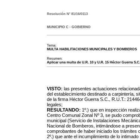
Resolución N°
81/16/0113
MUNICIPIO C - GOBIERNO
Tema:
MULTA HABILITACIONES MUNICIPALES Y BOMBEROS
Resumen:
Aplicar una multa de U.R. 10 y U.R. 15 Héctor Guerra S.C.
VISTO:
las presentes actuaciones relacionada
del establecimiento destinado a carpintería, s
de la firma Héctor Guerra S.C., R.U.T.: 21446
legales;
RESULTANDO:
1º.) que en inspección realiz
Centro Comunal Zonal Nº 3, se pudo comprobar
municipal (Servicio de Instalaciones Mecánica
Nacional de Bomberos, intimándose a present
comprobantes de haber iniciado los trámites 
2º.) que ante el incumplimiento de lo intimado 