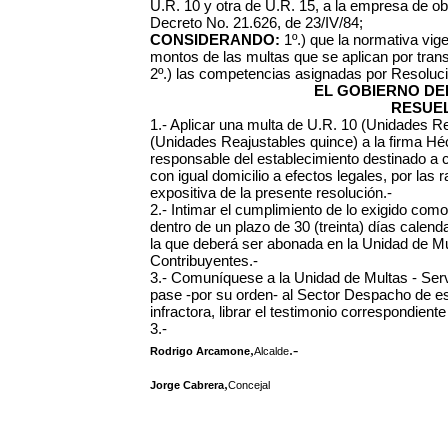
U.R. 10 y otra de U.R. 15, a la empresa de obr
Decreto No. 21.626, de 23/IV/84;
CONSIDERANDO:
1º.) que la normativa vige
montos de las multas que se aplican por tran
2º.) las competencias asignadas por Resoluc
EL GOBIERNO DEL
RESUEL
1.- Aplicar una multa de U.R. 10 (Unidades Re
(Unidades Reajustables quince) a la firma
Héc
responsable del establecimiento destinado a ca
con igual domicilio a efectos legales, por la
expositiva de la presente resolución.-
2.- Intimar el cumplimiento de lo exigido co
dentro de un plazo de 30 (treinta) días calendar
la que deberá ser abonada en la Unidad de Mu
Contribuyentes.-
3.- Comuníquese a la Unidad de Multas - Serv
pase -por su orden- al Sector Despacho de est
infractora, librar el testimonio correspondien
3.-
,
.-
Rodrigo Arcamone
Alcalde
,
Jorge Cabrera
Concejal