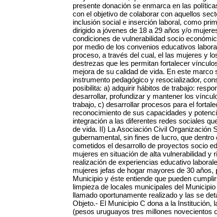
presente donación se enmarca en las políticas
con el objetivo de colaborar con aquellos sec
inclusión social e inserción laboral, como prim
dirigido a jóvenes de 18 a 29 años y/o mujer
condiciones de vulnerabilidad socio económica.
por medio de los convenios educativos labora
proceso, a través del cual, el las mujeres y l
destrezas que les permitan fortalecer víncul
mejora de su calidad de vida. En este marco 
instrumento pedagógico y resocializador, con
posibilita: a) adquirir hábitos de trabajo: res
desarrollar, profundizar y mantener los víncul
trabajo, c) desarrollar procesos para el forta
reconocimiento de sus capacidades y potencial
integración a las diferentes redes sociales qu
de vida. II) La Asociación Civil Organización 
gubernamental, sin fines de lucro, que dentro
cometidos el desarrollo de proyectos socio ed
mujeres en situación de alta vulnerabilidad y ri
realización de experiencias educativo laboral
mujeres jefas de hogar mayores de 30 años, par
Municipio y éste entiende que pueden cumplir
limpieza de locales municipales del Municipio 
llamado oportunamente realizado y las se deta
Objeto.- El Municipio C dona a la Institución
(pesos uruguayos tres millones novecientos oc