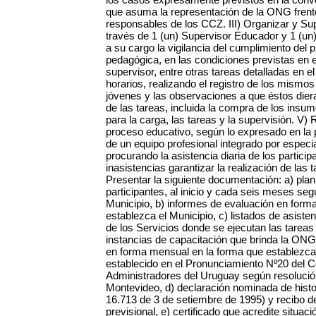
que asuma la representación de la ONG frente
responsables de los CCZ. III) Organizar y Supe
través de 1 (un) Supervisor Educador y 1 (un
a su cargo la vigilancia del cumplimiento del 
pedagógica, en las condiciones previstas en el
supervisor, entre otras tareas detalladas en e
horarios, realizando el registro de los mismos
jóvenes y las observaciones a que éstos diera
de las tareas, incluida la compra de los insum
para la carga, las tareas y la supervisión. V) R
proceso educativo, según lo expresado en la 
de un equipo profesional integrado por especial
procurando la asistencia diaria de los partici
inasistencias garantizar la realización de las
Presentar la siguiente documentación: a) plan
participantes, al inicio y cada seis meses se
Municipio, b) informes de evaluación en form
establezca el Municipio, c) listados de asisten
de los Servicios donde se ejecutan las tareas 
instancias de capacitación que brinda la ONG
en forma mensual en la forma que establezca 
establecido en el Pronunciamiento Nº20 del 
Administradores del Uruguay según resolució
Montevideo, d) declaración nominada de histori
16.713 de 3 de setiembre de 1995) y recibo d
previsional, e) certificado que acredite situac