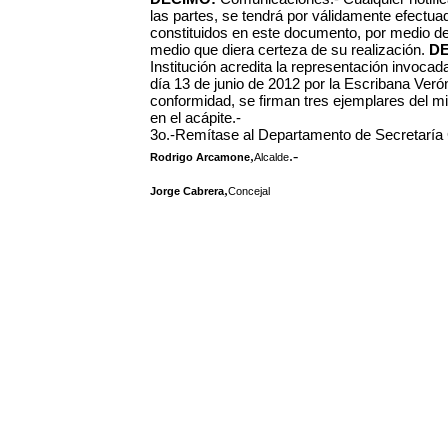
las partes, se tendrá por válidamente efectuad
constituidos en este documento, por medio de
medio que diera certeza de su realización.
D
Institución acredita la representación invocada
día 13 de junio de 2012 por la Escribana Ver
conformidad, se firman tres ejemplares del mi
en el acápite.-
3o.-Remítase al Departamento de Secretaría 
,
.-
Rodrigo Arcamone
Alcalde
,
Jorge Cabrera
Concejal