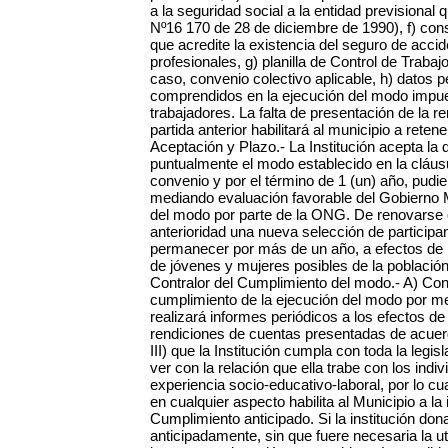
a la seguridad social a la entidad previsional
Nº16 170 de 28 de diciembre de 1990), f) con
que acredite la existencia del seguro de acc
profesionales, g) planilla de Control de Trabaj
caso, convenio colectivo aplicable, h) datos p
comprendidos en la ejecución del modo impues
trabajadores. La falta de presentación de la r
partida anterior habilitará al municipio a retene
Aceptación y Plazo.- La Institución acepta la 
puntualmente el modo establecido en la cláusula
convenio y por el término de 1 (un) año, pudi
mediando evaluación favorable del Gobierno 
del modo por parte de la ONG. De renovarse 
anterioridad una nueva selección de participa
permanecer por más de un año, a efectos de b
de jóvenes y mujeres posibles de la població
Contralor del Cumplimiento del modo.- A) Contra
cumplimiento de la ejecución del modo por me
realizará informes periódicos a los efectos de 
rendiciones de cuentas presentadas de acuerdo
III) que la Institución cumpla con toda la legis
ver con la relación que ella trabe con los indi
experiencia socio-educativo-laboral, por lo cu
en cualquier aspecto habilita al Municipio a la
Cumplimiento anticipado. Si la institución do
anticipadamente, sin que fuere necesaria la uti