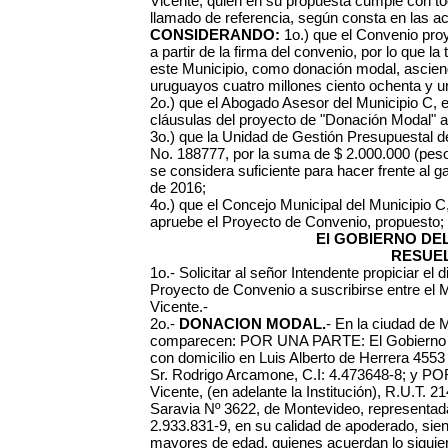
Vicente, quien en su propuesta cumple con to
llamado de referencia, según consta en las 
CONSIDERANDO:
1o.) que el Convenio proy
a partir de la firma del convenio, por lo que la
este Municipio, como donación modal, asciend
uruguayos cuatro millones ciento ochenta y un 
2o.) que el Abogado Asesor del Municipio C, efe
cláusulas del proyecto de "Donación Modal" a
3o.) que la Unidad de Gestión Presupuestal de
No. 188777, por la suma de $ 2.000.000 (pes
se considera suficiente para hacer frente al ga
de 2016;
4o.) que el Concejo Municipal del Municipio C
apruebe el Proyecto de Convenio, propuesto;
El GOBIERNO DEL
RESUEL
1o.- Solicitar al señor Intendente propiciar el 
Proyecto de Convenio a suscribirse entre el 
Vicente.-
2o.-
DONACION MODAL.
- En la ciudad de Mon
comparecen: POR UNA PARTE: El Gobierno Mu
con domicilio en Luis Alberto de Herrera 4553
Sr. Rodrigo Arcamone, C.I: 4.473648-8; y 
Vicente, (en adelante la Institución), R.U.T. 
Saravia Nº 3622, de Montevideo, representada p
2.933.831-9, en su calidad de apoderado, sie
mayores de edad, quienes acuerdan lo siguie