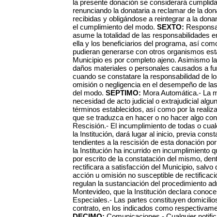
la presente donación se considerará cumplida
renunciando la donataria a reclamar de la don
recibidas y obligándose a reintegrar a la dona
el cumplimiento del modo.
SEXTO:
Responsabi
asume la totalidad de las responsabilidades e
ella y los beneficiarios del programa, así co
pudieran generarse con otros organismos esta
Municipio es por completo ajeno. Asimismo la
daños materiales o personales causados a fun
cuando se constatare la responsabilidad de lo
omisión o negligencia en el desempeño de las
del modo.
SEPTIMO:
Mora Automática.- La m
necesidad de acto judicial o extrajudicial algu
términos establecidos, así como por la realiz
que se traduzca en hacer o no hacer algo cont
Rescisión.- El incumplimiento de todas o cual
la Institución, dará lugar al inicio, previa con
tendientes a la rescisión de esta donación po
la Institución ha incurrido en incumplimiento q
por escrito de la constatación del mismo, dent
rectificara a satisfacción del Municipio, salvo
acción u omisión no susceptible de rectificac
regulan la sustanciación del procedimiento adm
Montevideo, que la Institución declara conoce
Especiales.- Las partes constituyen domicilio
contrato, en los indicados como respectivam
DECIMO:
Comunicaciones.- Cualquier notific