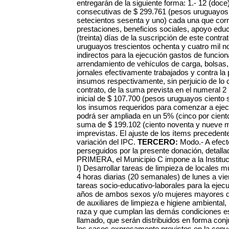
entregarán de la siguiente forma: 1.- 12 (doc
consecutivas de $ 299.761 (pesos uruguayos
setecientos sesenta y uno) cada una que cor
prestaciones, beneficios sociales, apoyo educa
(treinta) días de la suscripción de este contr
uruguayos trescientos ochenta y cuatro mil 
indirectos para la ejecución gastos de funcio
arrendamiento de vehículos de carga, bolsas, 
jornales efectivamente trabajados y contra la
insumos respectivamente, sin perjuicio de lo c
contrato, de la suma prevista en el numeral 2
inicial de $ 107.700 (pesos uruguayos ciento 
los insumos requeridos para comenzar a ejec
podrá ser ampliada en un 5% (cinco por ciento
suma de $ 199.102 (ciento noventa y nueve mi
imprevistas. El ajuste de los ítems preceden
variación del IPC.
TERCERO:
Modo.- A efecto
perseguidos por la presente donación, detallad
PRIMERA, el Municipio C impone a la Instituc
I) Desarrollar tareas de limpieza de locales 
4 horas diarias (20 semanales) de lunes a vier
tareas socio-educativo-laborales para la ejec
años de ambos sexos y/o mujeres mayores de 
de auxiliares de limpieza e higiene ambiental,
raza y que cumplan las demás condiciones esp
llamado, que serán distribuidos en forma conj
los casos expresamente previstos en la conv