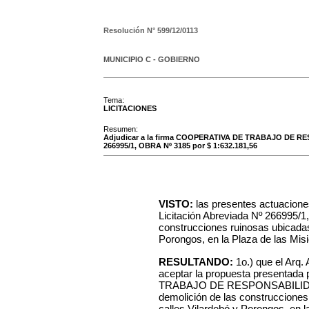
Resolución N°
599/12/0113
MUNICIPIO C - GOBIERNO
Tema:
LICITACIONES
Resumen:
Adjudicar a la firma COOPERATIVA DE TRABAJO DE RE
266995/1, OBRA Nº 3185 por $ 1:632.181,56
VISTO:
las presentes actuacione
Licitación Abreviada Nº 266995/1,
construcciones ruinosas ubicadas 
Porongos, en la Plaza de las Mis
RESULTANDO:
1o.) que el Arq.
aceptar la propuesta presentad
TRABAJO DE RESPONSABILID
demolición de las construcciones
calles Vilardebó y Porongos, en l