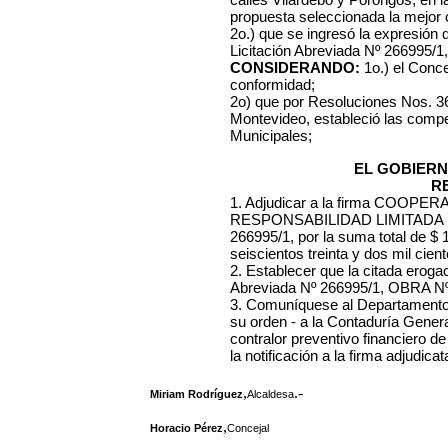
propuesta seleccionada la mejor c
2o.) que se ingresó la expresión
Licitación Abreviada Nº 266995/1
CONSIDERANDO:
1o.) el Conce
conformidad;
2o) que por Resoluciones Nos. 36
Montevideo, estableció las comp
Municipales;
EL GOBIERN
R
1. Adjudicar a la firma
COOPERAT
RESPONSABILIDAD LIMITADA RE
266995/1, por la suma total de $
seiscientos treinta y dos mil cien
2. Establecer que la citada erogac
Abreviada Nº 266995/1, OBRA Nº
3. Comuníquese al Departamento 
su orden - a la Contaduría General,
contralor preventivo financiero d
la notificación a la firma adjudica
,
.-
Miriam Rodríguez
Alcaldesa
,
Horacio Pérez
Concejal