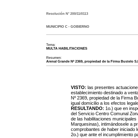
Resolución N°
200/11/0113
MUNICIPIO C - GOBIERNO
Tema:
MULTA HABILITACIONES
Resumen:
Arenal Grande Nº 2369, propiedad de la Firma Bustelo S
VISTO:
las presentes actuacione
establecimiento destinado a venta
Nº 2369, propiedad de la Firma 
igual domicilio a los efectos legal
RESULTANDO:
1o.) que en insp
del Servicio Centro Comunal Zon
de las habilitaciones municipales
Marquesinas), intimándosele a pr
comprobantes de haber iniciado l
2o.) que ante el incumplimiento par