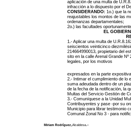
aplicación de una multa de U.R.8
infracción a lo dispuesto por el D
CONSIDERANDO:
1o.)
que la n
reajustables los montos de las mu
ordenanzas departamentales;
2o.) las facultades oportunament
EL GOBIERN
R
1.- Aplicar una multa de U.R.8.1
seiscientos veinticinco diezmilés
214664990013, propietario del es
sito en la calle Arenal Grande Nº 
legales, por los motivos
expresados en la parte expositiva
2.- Intimar el cumplimiento de lo
suma adeudada dentro de un plazo 
de la fecha de la notificación, l
Multas del Servicio Gestión de C
3.- Comuníquese a la Unidad Mult
Contribuyentes y pase -por su or
Municipio para librar testimonio 
Comunal Zonal No 3 - para notifica
,
.-
Miriam Rodríguez
Alcaldesa