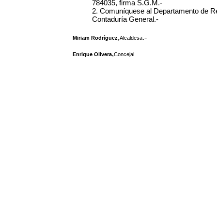
784035, firma S.G.M.-
2. Comuníquese al Departamento de Re
Contaduría General.-
,
.-
Miriam Rodríguez
Alcaldesa
,
Enrique Olivera
Concejal