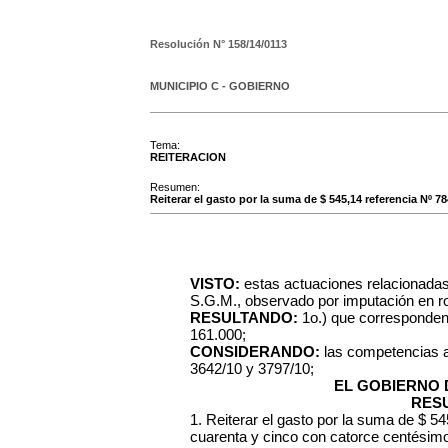
Resolución N°
158/14/0113
MUNICIPIO C - GOBIERNO
Tema:
REITERACION
Resumen:
Reiterar el gasto por la suma de $ 545,14 referencia Nº 7
VISTO:
estas actuaciones relacionadas 
S.G.M., observado por imputación en ro
RESULTANDO:
1o.) que corresponden
161.000;
CONSIDERANDO:
las competencias 
3642/10 y 3797/10;
EL GOBIERNO 
RES
1. Reiterar el gasto por la suma de $ 5
cuarenta y cinco con catorce centésimo