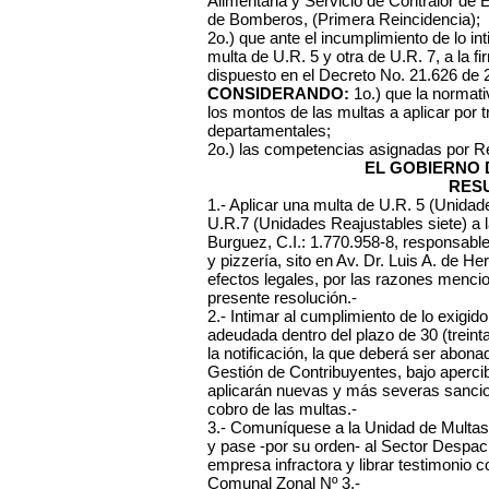
Alimentaria y Servicio de Contralor de E
de Bomberos, (Primera Reincidencia);
2o.) que ante el incumplimiento de lo int
multa de U.R. 5 y otra de U.R. 7, a la fir
dispuesto en el Decreto No. 21.626 de 
CONSIDERANDO:
1o.) que la normati
los montos de las multas a aplicar por 
departamentales;
2o.) las competencias asignadas por R
EL GOBIERNO 
RES
1.- Aplicar una multa de U.R. 5 (Unidad
U.R.7 (Unidades Reajustables siete) a 
Burguez, C.I.: 1.770.958-8, responsable
y pizzería, sito en Av. Dr. Luis A. de He
efectos legales, por las razones mencio
presente resolución.-
2.- Intimar al cumplimiento de lo exig
adeudada dentro del plazo de 30 (treinta
la notificación, la que deberá ser abona
Gestión de Contribuyentes, bajo aperci
aplicarán nuevas y más severas sancione
cobro de las multas.-
3.- Comuníquese a la Unidad de Multas 
y pase -por su orden- al Sector Despach
empresa infractora y librar testimonio c
Comunal Zonal Nº 3.-