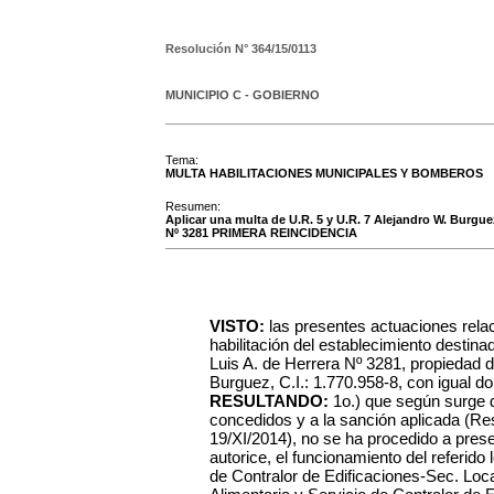
Resolución N°
364/15/0113
MUNICIPIO C - GOBIERNO
Tema:
MULTA HABILITACIONES MUNICIPALES Y BOMBEROS
Resumen:
Aplicar una multa de U.R. 5 y U.R. 7 Alejandro W. Burguez, 
Nº 3281 PRIMERA REINCIDENCIA
VISTO:
las presentes actuaciones rela
habilitación del establecimiento destinado
Luis A. de Herrera Nº 3281, propiedad d
Burguez, C.I.: 1.770.958-8, con igual do
RESULTANDO:
1o.) que según surge 
concedidos y a la sanción aplicada (Re
19/XI/2014), no se ha procedido a prese
autorice, el funcionamiento del referido 
de Contralor de Edificaciones-Sec. Loc