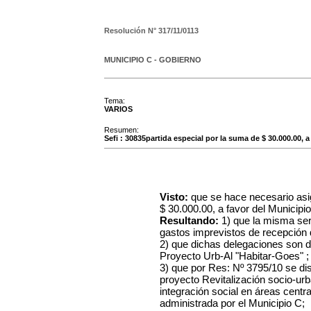
Resolución N°
317/11/0113
MUNICIPIO C - GOBIERNO
Tema:
VARIOS
Resumen:
Sefi : 30835partida especial por la suma de $ 30.000.00, a
Visto:
que se hace necesario asig
$ 30.000.00, a favor del Municipio
Resultando:
1) que la misma será
gastos imprevistos de recepción 
2) que dichas delegaciones son d
Proyecto Urb-Al "Habitar-Goes" ;
3) que por Res: Nº 3795/10 se di
proyecto Revitalización socio-urba
integración social en áreas centra
administrada por el Municipio C;