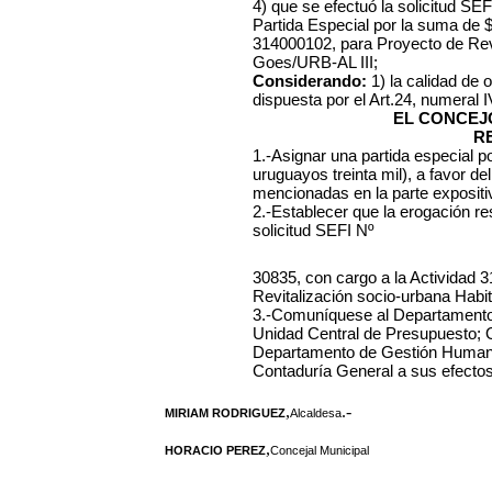
4) que se efectuó la solicitud SE
Partida Especial por la suma de $
314000102, para Proyecto de Revi
Goes/URB-AL III;
Considerando:
1) la calidad de 
dispuesta por el Art.24, numeral 
EL CONCEJO
R
1.-Asignar una partida especial 
uruguayos treinta mil), a favor de
mencionadas en la parte expositiv
2.-Establecer que la erogación re
solicitud SEFI Nº
30835, con cargo a la Actividad 
Revitalización socio-urbana Habi
3.-Comuníquese al Departamento 
Unidad Central de Presupuesto; O
Departamento de Gestión Humana
Contaduría General a sus efectos
,
.-
MIRIAM RODRIGUEZ
Alcaldesa
,
HORACIO PEREZ
Concejal Municipal