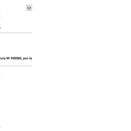
:
-
:
7
ra Nº 935082, por la
-
a