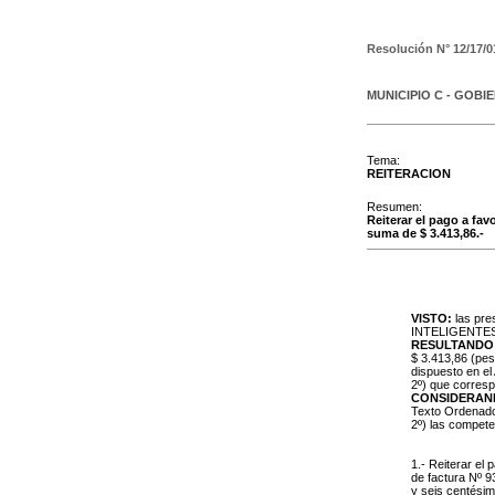
Resolución N°
12/17/0
MUNICIPIO C - GOBI
Tema:
REITERACION
Resumen:
Reiterar el pago a f
suma de $ 3.413,86.-
VISTO:
las pre
INTELIGENTES S
RESULTANDO
$ 3.413,86 (pes
dispuesto en el
2º) que corresp
CONSIDERAN
Texto Ordenado 
2º) las compet
1.- Reiterar 
de factura Nº 9
y seis centésim