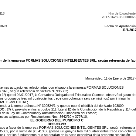
113
Nro de Expediente
2017-1628-98-000002.
ERNO
Fecha de Aprobación
11
/
1
/
201
avor de la empresa FORMAS SOLUCIONES INTELIGENTES SRL, según referencia de factu
Montevideo,
11
de
Enero
de
2017
.
sentes actuaciones relacionadas con el pago a la empresa FORMAS SOLUCIONES
RL, según referencia de factura Nº 935082;
:
1º) que el 04/01/2017, la Contadora Delegada del Tribunal de Cuentas, observó el gasto de
os uruguayos tres mil cuatrocientos trece con ochenta y seis centésimos) por infringir lo
 Art. 15 del TOCAF;
onde a la compra directa Nº 320524/1, y que se cubrió el déficit del derivado 193000;
DO:
1º) lo previsto en los artículos 211, Literal
B) de la Constitución de la República y 114 del
de la Ley de Contabilidad y Administración Financiera del Estado;
encias asignadas por Resoluciones Nos. 3642/10 y 3797/10;
EL GOBIERNO DEL MUNICIPIO C
RESUELVE:
el pago a favor de la empresa FORMAS SOLUCIONES INTELIGENTES SRL, según referencia
35082, por la suma de $ 3.413,86 (pesos uruguayos tres mil cuatrocientos trece con ochent
os), por los fundamentos que se detallan en la parte expositiva de la presente resolución.-