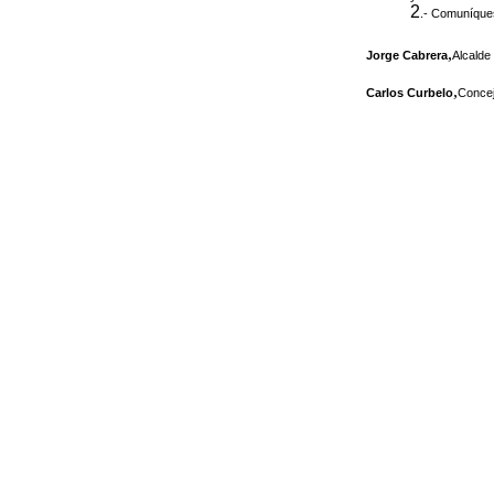
2
.- Comuníques
,
Jorge Cabrera
Alcalde 
,
Carlos Curbelo
Concej