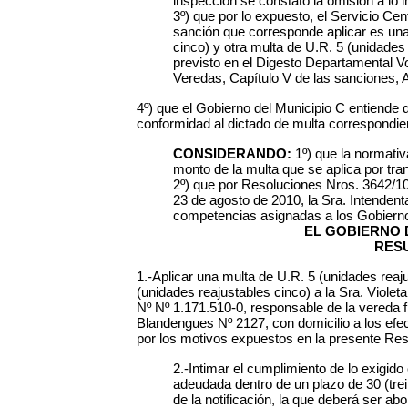
inspección se constató la omisión a lo 
3º) que por lo expuesto, el Servicio Ce
sanción que corresponde aplicar es una
cinco) y otra multa de U.R. 5 (unidades
previsto en el Digesto Departamental Vo
Veredas, Capítulo V de las sanciones, Ar
4º) que el Gobierno del Municipio C entiende
conformidad al dictado de multa correspondie
CONSIDERANDO:
1º) que la normativa
monto de la multa que se aplica por tr
2º) que por Resoluciones Nros. 3642/10
23 de agosto de 2010, la Sra. Intendent
competencias asignadas a los Gobiern
EL GOBIERNO 
RES
1.-Aplicar una multa de U.R. 5 (unidades reaj
(unidades reajustables cinco) a la Sra. Violeta
Nº Nº 1.171.510-0, responsable de la vereda f
Blandengues Nº 2127, con domicilio a los efe
por los motivos expuestos en la presente Res
2.-Intimar el cumplimiento de lo exigi
adeudada dentro de un plazo de 30 (trei
de la notificación, la que deberá ser ab