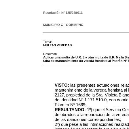
Resolución N°
125/24/0113
MUNICIPIO C - GOBIERNO
Tema:
MULTAS VEREDAS
Resumen:
Aplicar una multa de U.R. 5 y otra multa de U.R. 5 a la Sr
falta de mantenimiento de vereda frentista al Padrón Nº 
VISTO:
las presentes actuaciones relac
mantenimiento de la vereda frentista a
2127, propiedad de la Sra. Violeta Blan
de Identidad Nº 1.171.510-0, con domicil
Plamira Nº 1669;
RESULTANDO:
1º) que el Servicio Cen
de obrados a la reparación de la vereda
de las sanciones correspondientes;
2º) que pese a las intimaciones realiza