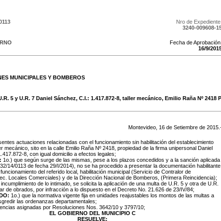
0113
Nro de Expediente
3240-009608-1
ERNO
Fecha de Aprobación
16
/
9
/
201
NES MUNICIPALES Y BOMBEROS
.R. 5 y U.R. 7 Daniel Sánchez, C.I.: 1.417.872-8, taller mecánico, Emilio Raña Nº 241
Montevideo,
16
de
Setiembre
de
2015
.
entes actuaciones relacionadas con el funcionamiento sin habilitación del establecimiento
er mecánico, sito en la calle Emilio Raña Nº 2418, propiedad de la firma unipersonal Daniel
.417.872-8, con igual domicilio a efectos legales;
:
1o.) que según surge de las mismas, pese a los plazos concedidos y a la sanción aplicada
32/14/0113 de fecha 29/I/2014), no se ha procedido a presentar la documentación habilitante
 funcionamiento del referido local, habilitación municipal (Servicio de Contralor de
ec. Locales Comerciales) y de la Dirección Nacional de Bomberos, (Primera Reincidencia);
 incumplimiento de lo intimado, se solicita la aplicación de una multa de U.R. 5 y otra de U.R.
tular de obrados, por infracción a lo dispuesto en el Decreto No. 21.626 de 23/IV/84;
DO:
1o.) que la normativa vigente fija en unidades reajustables los montos de las multas a
nsgredir las ordenanzas departamentales;
tencias asignadas por Resoluciones Nos. 3642/10 y 3797/10;
EL GOBIERNO DEL MUNICIPIO C
RESUELVE: