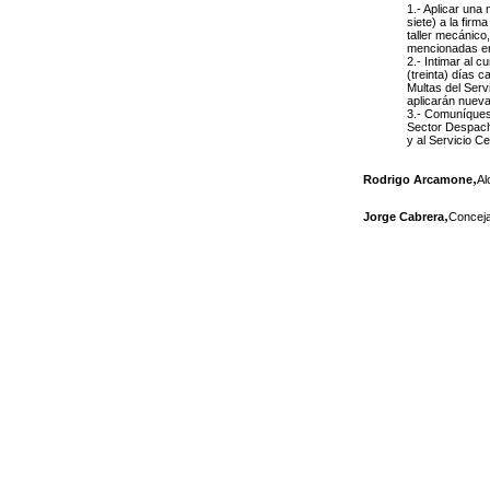
1.- Aplicar una
siete) a la firm
taller mecánico,
mencionadas en 
2.- Intimar al 
(treinta) días c
Multas del Serv
aplicarán nueva
3.- Comuníquese
Sector Despacho
y al Servicio C
,
Rodrigo Arcamone
Al
,
Jorge Cabrera
Conceja