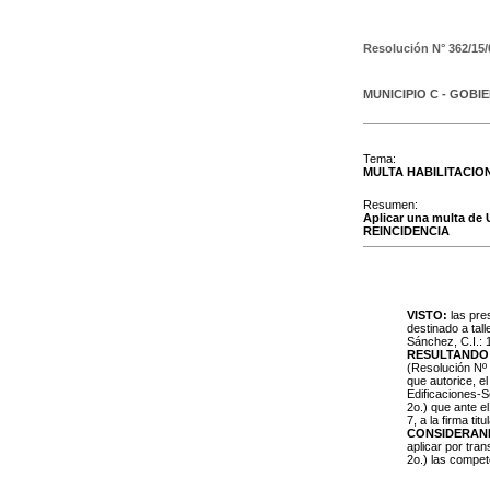
Resolución N°
362/15/
MUNICIPIO C - GOBI
Tema:
MULTA HABILITACIO
Resumen:
Aplicar una multa de U
REINCIDENCIA
VISTO:
las pres
destinado a tall
Sánchez, C.I.: 1
RESULTANDO
(Resolución Nº 
que autorice, el
Edificaciones-S
2o.) que ante el
7, a la firma ti
CONSIDERAN
aplicar por tra
2o.) las compe