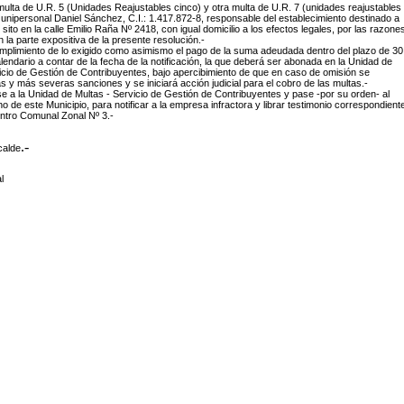
 multa de U.R. 5 (Unidades Reajustables cinco) y otra multa de U.R. 7 (unidades reajustables
a unipersonal
Daniel Sánchez, C.I.: 1.417.872-8, responsable del establecimiento destinado a
 sito en la calle Emilio Raña Nº 2418, con igual domicilio a los efectos legales, por las razone
la parte expositiva de la presente resolución.-
cumplimiento de lo exigido como asimismo el pago de la suma adeudada dentro del plazo de 30
alendario a contar de la fecha de la notificación, la que deberá ser abonada en la Unidad de
icio de Gestión de Contribuyentes, bajo apercibimiento de que en caso de omisión se
s y más severas sanciones y se iniciará acción judicial para el cobro de las multas.-
 a la Unidad de Multas - Servicio de Gestión de Contribuyentes y pase -por su orden- al
 de este Municipio, para notificar a la empresa infractora y librar testimonio correspondient
entro Comunal Zonal Nº 3.-
.-
calde
l