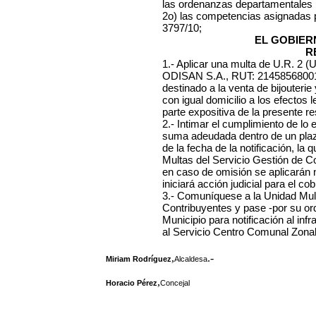
las ordenanzas departamentales h
2o) las competencias asignadas 
3797/10;
EL GOBIER
R
1.- Aplicar una multa de U.R. 2 (
ODISAN S.A., RUT: 214585680011
destinado a la venta de bijouterie
con igual domicilio a los efectos 
parte expositiva de la presente re
2.- Intimar el cumplimiento de lo
suma adeudada dentro de un plazo
de la fecha de la notificación, l
Multas del Servicio Gestión de C
en caso de omisión se aplicarán
iniciará acción judicial para el cob
3.- Comuníquese a la Unidad Mult
Contribuyentes y pase -por su or
Municipio para notificación al infr
al Servicio Centro Comunal Zonal
,
.-
Miriam Rodríguez
Alcaldesa
,
Horacio Pérez
Concejal