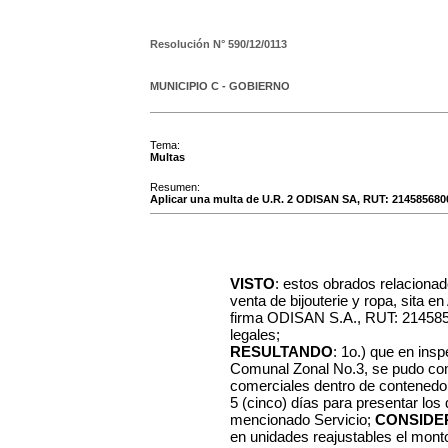
Resolución N°
590/12/0113
MUNICIPIO C - GOBIERNO
Tema:
Multas
Resumen:
Aplicar una multa de U.R. 2 ODISAN SA, RUT: 21458568001
VISTO
: estos obrados relacionad
venta de bijouterie y ropa, sita 
firma ODISAN S.A., RUT: 21458568
legales;
RESULTANDO
: 1o.) que en insp
Comunal Zonal No.3, se pudo com
comerciales dentro de contenedor,
5 (cinco) días para presentar los
mencionado Servicio;
CONSIDE
en unidades reajustables el monto