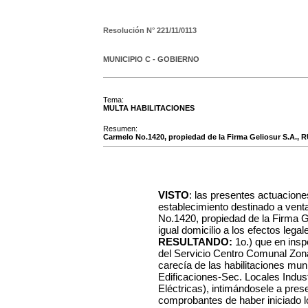
Resolución N°
221/11/0113
MUNICIPIO C - GOBIERNO
Tema:
MULTA HABILITACIONES
Resumen:
Carmelo No.1420, propiedad de la Firma Geliosur S.A., R
VISTO
: las presentes actuacione
establecimiento destinado a venta
No.1420, propiedad de la Firma 
igual domicilio a los efectos legal
RESULTANDO:
1o.) que en insp
del Servicio Centro Comunal Zon
carecía de las habilitaciones mun
Edificaciones-Sec. Locales Indus
Eléctricas), intimándosele a pres
comprobantes de haber iniciado l