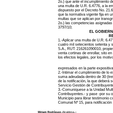
2o.) que ante el incumplimiento de
una multa de U.R. 6.4776, a la em
dispuesto por el Decreto No. 21.
que la normativa vigente fija en 
multas que se aplican por transg
2o.) las competencias asignadas
3797/10;
EL GOBIERN
R
1.-Aplicar una multa de U.R. 6.4
cuatro mil setecientos setenta y
S.A., RUT: 216261090010, propiet
venta cortinas de enrollar, sito e
los efectos legales, por los motiv
expresados en la parte expositiva
2.-Intimar el cumplimiento de lo 
suma adeudada dentro de 30 (trein
de la notificación, la que deberá
Servicio Gestión de Contribuyent
3.-Comuníquese a la Unidad Mult
Contribuyentes.- y pase -por su 
Municipio para librar testimonio 
Comunal Nº 15, para notificación 
,
.-
Miriam Rodríguez
Alcaldesa