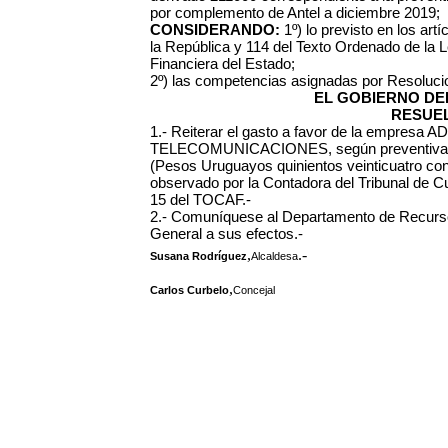
por complemento de Antel a diciembre 2019;
CONSIDERANDO:
1º) lo previsto en los artíc
la República y 114 del Texto Ordenado de la L
Financiera del Estado;
2º) las competencias asignadas por Resoluci
EL GOBIERNO DEL
RESUEL
1.- Reiterar el gasto a favor de la empr
TELECOMUNICACIONES, según preventiva Nº 
(Pesos Uruguayos quinientos veinticuatro con
observado por la Contadora del Tribunal de Cuen
15 del TOCAF.-
2.- Comuníquese al Departamento de Recurso
General a sus efectos.-
,
.-
Susana Rodríguez
Alcaldesa
,
Carlos Curbelo
Concejal