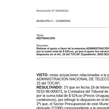
Resolución N°
60/20/0113
MUNICIPIO C - GOBIERNO
Tema:
REITERACION
Resumen:
Reiterar el gasto a favor de la empresa ADMINISTRA
por la suma total de $ 524,oo, ya que el gasto fue observ
dispuesto en el Art. 15 del TOCAF. Expediente: 2020-921
VISTO:
estas actuaciones relacionadas a la p
ADMINISTRACIÓN NACIONAL DE TELECOMU
15 del TOCAF;
RESULTANDO:
1º) que en fecha 18 de febr
9210-98-000072, la Contadora del Tribunal de
por la suma total de $ 524,oo (Pesos Uruguay
centésimos), por infringir lo dispuesto en el 
2º)
que, el Sector Presupuestal de este Munici
derivado 211000 correspondiente a la prevent