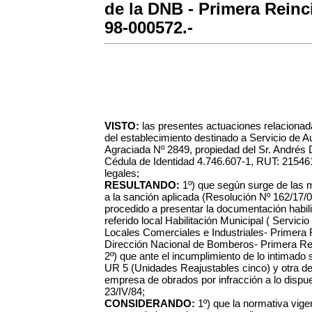
de la DNB - Primera Reinc
98-000572.-
VISTO:
las presentes actuaciones relacionada
del establecimiento destinado a Servicio de Au
Agraciada Nº 2849, propiedad del Sr. Andrés 
Cédula de Identidad 4.746.607-1, RUT: 215461
legales;
RESULTANDO:
1º) que según surge de las 
a la sanción aplicada (Resolución Nº 162/17/0
procedido a presentar la documentación habili
referido local Habilitación Municipal ( Servicio
Locales Comerciales e Industriales- Primera R
Dirección Nacional de Bomberos- Primera Re
2º) que ante el incumplimiento de lo intimado s
UR 5 (Unidades Reajustables cinco) y otra de
empresa de obrados por infracción a lo dispue
23/IV/84;
CONSIDERANDO:
1º) que la normativa vigen