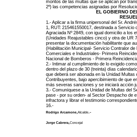
montos de las multas que se aplican por tran
2º) las competencias asignadas por Resoluci
EL GOBIERNO DEL
RESUEL
1.- Aplicar a la firma unipersonal del Sr. An
1, RUT: 215461550017, destinada a Servicio de
Agraciada Nº 2849, con igual domicilio a los 
(Unidades Reajustables cinco) y otra de UR 7
presentar la documentación habilitante que aut
(Habilitación Municipal- Servicio Contralor de
Comerciales e Industriales- Primera Reinciden
Nacional de Bomberos - Primera Reincidencia
2.- Intimar al cumplimiento de lo exigido co
dentro del plazo de 30 (treinta) días calendario
que deberá ser abonada en la Unidad Multas d
Contribuyentes, bajo apercibimiento de que e
más severas sanciones y se iniciará acción jud
3.- Comuníquese a la Unidad de Multas del Se
pase - por su orden- al Sector Despacho de es
infractora y librar el testimonio correspondie
16.-
,
.-
Rodrigo Arcamone
Alcalde
,
Jorge Cabrera
Concejal