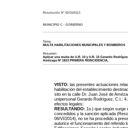
Resolución N°
42/15/0113
MUNICIPIO C - GOBIERNO
Tema:
MULTA HABILITACIONES MUNICIPALES Y BOMBEROS
Resumen:
Aplicar una multa de U.R. 10 y U.R. 15 Gerardo Rodríguez
Amézaga Nº 1823 PRIMERA REINCIDENCIA,
VISTO:
las presentes actuaciones rela
habilitación del establecimiento destin
sito en la calle Dr. Juan José de Améza
unipersonal Gerardo Rodríguez, C.I.: 4.3
efectos legales;
RESULTANDO:
1o.) que según surge 
concedidos y la sanción aplicada (Reso
06/VI/2014), no se ha procedido a prese
autorice el funcionamiento del referido l