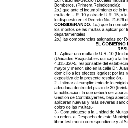
Edificaciones-Sección Locales Industria
Bomberos, (Primera Reincidencia);
2o.) que ante el incumplimiento de lo int
multa de U.R. 10 y otra de U.R. 15, a la 
lo dispuesto en el Decreto No. 21.626 d
CONSIDERANDO:
1o.) que la normati
los montos de las multas a aplicar por 
departamentales;
2o.) las competencias asignadas por R
EL GOBIERNO 
RES
1.- Aplicar una multa de U.R. 10 (Unida
(Unidades Reajustables quince) a la fi
4.315.330-5, responsable del establecim
mayor y menor, sito en la calle Dr. Ju
domicilio a los efectos legales; por la
expositiva de la presente resolución.-
2.- Intimar al cumplimiento de lo exig
adeudada dentro del plazo de 30 (treinta
la notificación, la que deberá ser abona
Gestión de Contribuyentes, bajo aperci
aplicarán nuevas y más severas sancione
cobro de las multas.-
3.- Comuníquese a la Unidad de Multas
su orden- al Despacho de este Municipio
librar testimonio correspondiente y al 