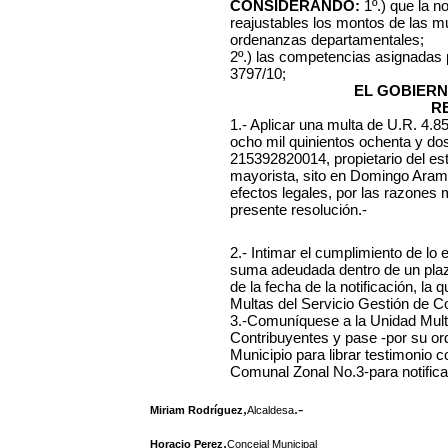
CONSIDERANDO:
1º.) que la n
reajustables los montos de las mu
ordenanzas departamentales;
2º.) las competencias asignadas
3797/10;
EL GOBIERN
R
1.- Aplicar una multa de U.R. 4.
ocho mil quinientos ochenta y do
215392820014, propietario del es
mayorista, sito en Domingo Aramb
efectos legales, por las razones 
presente resolución.-
2.- Intimar el cumplimiento de lo
suma adeudada dentro de un plazo 
de la fecha de la notificación, l
Multas del Servicio Gestión de C
3.-Comuníquese a la Unidad Mult
Contribuyentes y pase -por su or
Municipio para librar testimonio 
Comunal Zonal No.3-para notificar 
,
.-
Miriam Rodríguez
Alcaldesa
,
Horacio Perez
Concejal Municipal