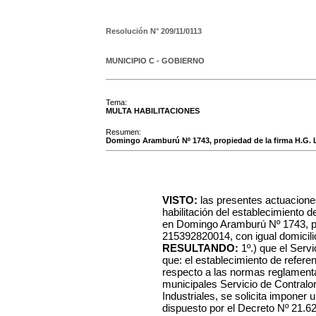
Resolución N°
209/11/0113
MUNICIPIO C - GOBIERNO
Tema:
MULTA HABILITACIONES
Resumen:
Domingo Aramburú Nº 1743, propiedad de la firma H.G.
VISTO:
las presentes actuacione
habilitación del establecimiento d
en Domingo Aramburú Nº 1743, pr
215392820014, con igual domicilio
RESULTANDO:
1º.) que el Serv
que: el establecimiento de refere
respecto a las normas reglamentar
municipales Servicio de Contralor
Industriales, se solicita imponer
dispuesto por el Decreto Nº 21.6