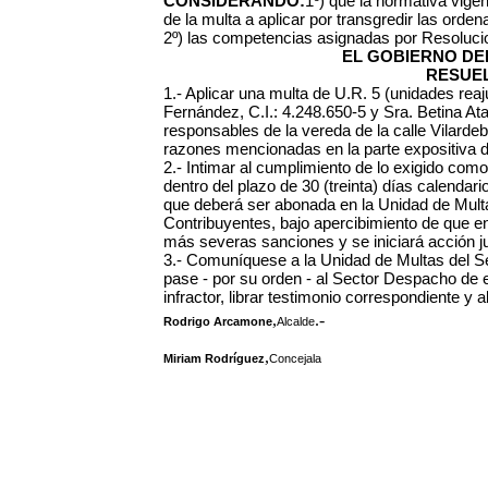
CONSIDERANDO:
1º) que la normativa vigen
de la multa a aplicar por transgredir las ord
2º) las competencias asignadas por Resoluci
EL GOBIERNO DEL
RESUEL
1.- Aplicar una multa de U.R. 5 (unidades reaj
Fernández, C.I.: 4.248.650-5 y Sra. Betina At
responsables de la vereda de la calle Vilarde
razones mencionadas en la parte expositiva de
2.- Intimar al cumplimiento de lo exigido co
dentro del plazo de 30 (treinta) días calendario
que deberá ser abonada en la Unidad de Multa
Contribuyentes, bajo apercibimiento de que e
más severas sanciones y se iniciará acción jud
3.- Comuníquese a la Unidad de Multas del Se
pase - por su orden - al Sector Despacho de es
infractor, librar testimonio correspondiente y
,
.-
Rodrigo Arcamone
Alcalde
,
Miriam Rodríguez
Concejala