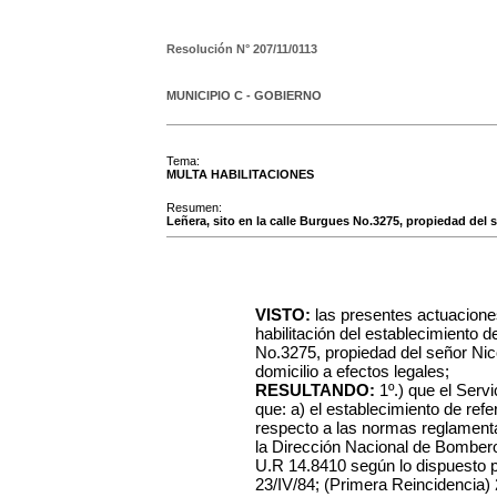
Resolución N°
207/11/0113
MUNICIPIO C - GOBIERNO
Tema:
MULTA HABILITACIONES
Resumen:
Leñera, sito en la calle Burgues No.3275, propiedad del s
VISTO:
las presentes actuacione
habilitación del establecimiento d
No.3275, propiedad del señor Nico
domicilio a efectos legales;
RESULTANDO:
1º.) que el Serv
que: a) el establecimiento de ref
respecto a las normas reglamentar
la Dirección Nacional de Bombero
U.R 14.8410 según lo dispuesto p
23/IV/84; (Primera Reincidencia) 