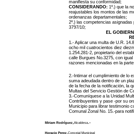
manifiesta su conformidad;
CONSIDERANDO:
1º.) que la n
reajustables los montos de las mu
ordenanzas departamentales;
2º.) las competencias asignadas
3797/10;
EL GOBIERN
R
1.- Aplicar una multa de U.R. 14
ocho mil cuatrocientos diez diez
1.254.281-2, propietario del estab
calle Burgues No.3275, con igual d
razones mencionadas en la parte 
2.-Intimar el cumplimiento de lo 
suma adeudada dentro de un plazo 
de la fecha de la notificación, l
Multas del Servicio Gestión de C
3.-Comuníquese a la Unidad Mult
Contribuyentes y pase -por su or
Municipio para librar testimonio 
Comunal Zonal No. 15.-para notific
,
.-
Miriam Rodríguez
Alcaldesa
,
Horacio Perez
Concejal Municipal