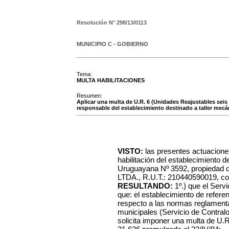
Resolución N°
298/13/0113
MUNICIPIO C - GOBIERNO
Tema:
MULTA HABILITACIONES
Resumen:
Aplicar una multa de U.R. 6 (Unidades Reajustables sei
responsable del establecimiento destinado a taller mecán
VISTO:
las presentes actuacione
habilitación del establecimiento de
Uruguayana Nº 3592, propieda
LTDA., R.U.T.: 210440590019, con 
RESULTANDO:
1º.) que el Serv
que: el establecimiento de refere
respecto a las normas reglamentar
municipales (Servicio de Contralo
solicita imponer una multa de U.R