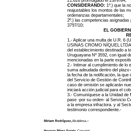
21.626 promulgado el 23/IV/84;
CONSIDERANDO:
1º.) que la n
reajustables los montos de las mu
ordenanzas departamentales;
2º.) las competencias asignadas
3797/10;
EL GOBIERN
R
1.- Aplicar una multa de U.R. 6 (
USINAS CROMO NÍQUEL LTDA., R
del establecimiento destinado a ta
Uruguayana Nº 3592, con igual dom
mencionadas en la parte expositiv
2.- Intimar al cumplimiento de lo
suma adeudada dentro del plazo de
la fecha de la notificación, la q
del Servicio de Gestión de Contr
caso de omisión se aplicarán nu
iniciará acción judicial para el co
3.- Comuníquese a la Unidad de 
pase -por su orden- al Servicio C
a la empresa infractora. y al Sec
testimonio correspondiente.-
,
.-
Miriam Rodríguez
Alcaldesa
,
Horacio Pérez Sotelo
Concejal