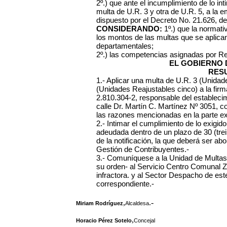
2º.) que ante el incumplimiento de lo int
multa de U.R. 3 y otra de U.R. 5, a la 
dispuesto por el Decreto No. 21.626, de
CONSIDERANDO:
1º.) que la normativ
los montos de las multas que se aplica
departamentales;
2º.) las competencias asignadas por R
EL GOBIERNO 
RES
1.- Aplicar una multa de U.R. 3 (Unidad
(Unidades Reajustables cinco) a la fir
2.810.304-2, responsable del establecim
calle Dr. Martín C. Martínez Nº 3051, co
las razones mencionadas en la parte exp
2.- Intimar el cumplimiento de lo exig
adeudada dentro de un plazo de 30 (trein
de la notificación, la que deberá ser ab
Gestión de Contribuyentes.-
3.- Comuníquese a la Unidad de Multas
su orden- al Servicio Centro Comunal Zo
infractora. y al Sector Despacho de este
correspondiente.-
,
.-
Miriam Rodríguez
Alcaldesa
,
Horacio Pérez Sotelo
Concejal