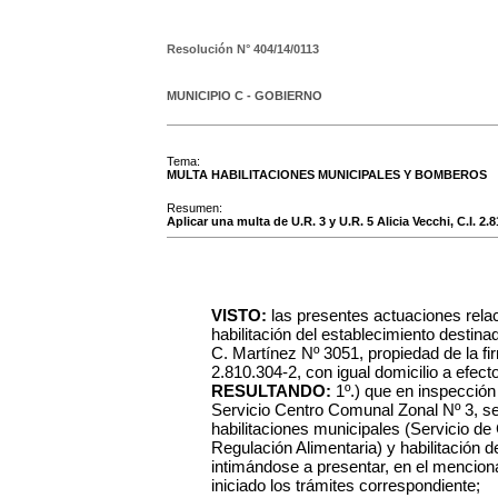
Resolución N°
404/14/0113
MUNICIPIO C - GOBIERNO
Tema:
MULTA HABILITACIONES MUNICIPALES Y BOMBEROS
Resumen:
Aplicar una multa de U.R. 3 y U.R. 5 Alicia Vecchi, C.I. 2.
VISTO:
las presentes actuaciones rela
habilitación del establecimiento destinad
C. Martínez Nº 3051, propiedad de la fir
2.810.304-2, con igual domicilio a efect
RESULTANDO:
1º.) que en inspección 
Servicio Centro Comunal Zonal Nº 3, s
habilitaciones municipales (Servicio de 
Regulación Alimentaria) y habilitación 
intimándose a presentar, en el mencion
iniciado los trámites correspondiente;