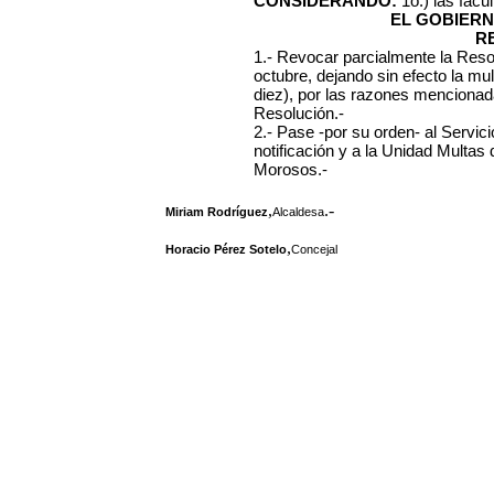
CONSIDERANDO:
1o.) las fac
EL GOBIERN
R
1.- Revocar parcialmente la Reso
octubre, dejando sin efecto la mu
diez), por las razones mencionada
Resolución.-
2.- Pase -por su orden- al Servi
notificación y a la Unidad Multas
Morosos.-
,
.-
Miriam Rodríguez
Alcaldesa
,
Horacio Pérez Sotelo
Concejal