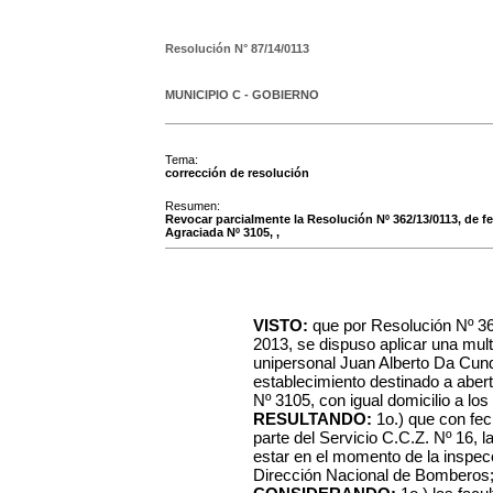
Resolución N°
87/14/0113
MUNICIPIO C - GOBIERNO
Tema:
corrección de resolución
Resumen:
Revocar parcialmente la Resolución Nº 362/13/0113, de fe
Agraciada Nº 3105, ,
VISTO:
que por Resolución Nº 36
2013, se dispuso aplicar una mult
unipersonal Juan Alberto Da Cunda
establecimiento destinado a abert
Nº 3105, con igual domicilio a los
RESULTANDO:
1o.) que con fec
parte del Servicio C.C.Z. Nº 16, l
estar en el momento de la inspecci
Dirección Nacional de Bomberos