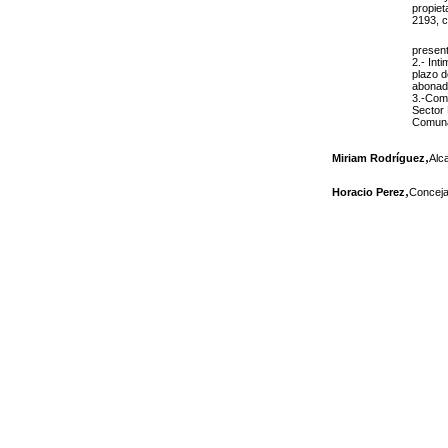
propiet
2193, c
present
2.- Int
plazo d
abonada
3.-Comu
Sector 
Comunal
,
Miriam Rodríguez
Alc
,
Horacio Perez
Conceja