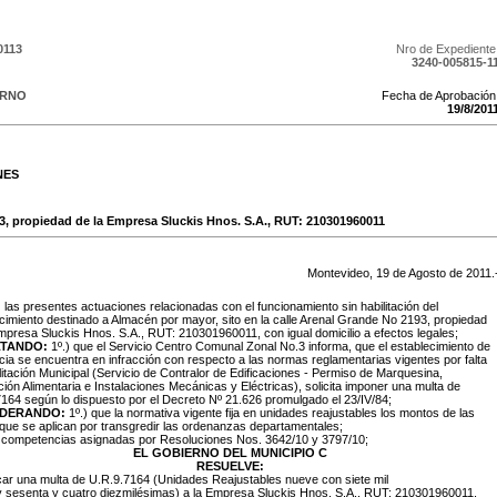
0113
Nro de Expediente
3240-005815-1
ERNO
Fecha de Aprobación
19
/
8
/
201
NES
, propiedad de la Empresa Sluckis Hnos. S.A., RUT: 210301960011
Montevideo,
19
de
Agosto
de
2011
.
:
las presentes actuaciones relacionadas con el funcionamiento sin habilitación del
cimiento destinado a Almacén por mayor, sito en la calle Arenal Grande No 2193, propiedad
mpresa Sluckis Hnos. S.A., RUT: 210301960011, con igual domicilio a efectos legales;
TANDO:
1º.) que el Servicio Centro Comunal Zonal No.3 informa, que el establecimiento de
cia se encuentra en infracción con respecto a las normas reglamentarias vigentes por falta
litación Municipal (Servicio de Contralor de Edificaciones - Permiso de Marquesina,
ión Alimentaria e Instalaciones Mecánicas y Eléctricas), solicita imponer una multa de
164 según lo dispuesto por el Decreto Nº 21.626 promulgado el 23/IV/84;
IDERANDO:
1º.) que la normativa vigente fija en unidades reajustables los montos de las
que se aplican por transgredir las ordenanzas departamentales;
s competencias asignadas por Resoluciones Nos. 3642/10 y 3797/10;
EL GOBIERNO DEL MUNICIPIO C
RESUELVE:
icar una multa de U.R.9.7164 (Unidades Reajustables nueve con siete mil
y sesenta y cuatro diezmilésimas) a la Empresa
Sluckis Hnos. S.A., RUT: 210301960011,