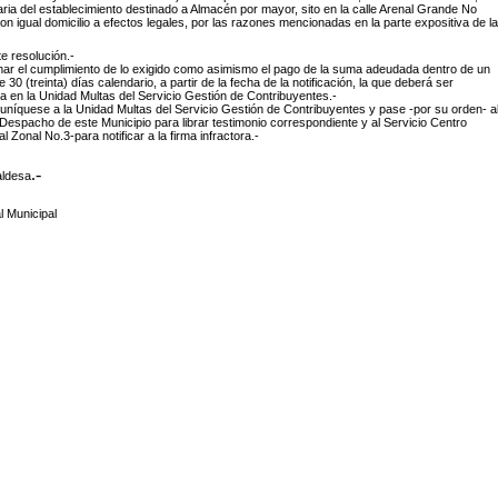
aria del establecimiento destinado a Almacén por mayor, sito en la calle Arenal Grande No
on igual domicilio a efectos legales, por las razones mencionadas en la parte expositiva de la
e resolución.-
imar el cumplimiento de lo exigido como asimismo el pago de la suma adeudada dentro de un
e 30 (treinta) días calendario, a partir de la fecha de la notificación, la que deberá ser
 en la Unidad Multas del Servicio Gestión de Contribuyentes.-
níquese a la Unidad Multas del Servicio Gestión de Contribuyentes y pase -por su orden- a
Despacho de este Municipio para librar testimonio correspondiente y al Servicio Centro
 Zonal No.3-para notificar a la firma infractora.-
.-
aldesa
l Municipal