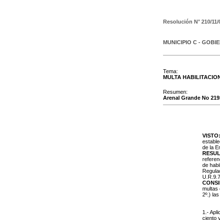
Resolución N°
210/11/
MUNICIPIO C - GOBI
Tema:
MULTA HABILITACIO
Resumen:
Arenal Grande No 2193
VISTO
estable
de la E
RESUL
referen
de habi
Regulac
U.R.9.7
CONS
multas 
2º.) la
1.- Apl
ciento 