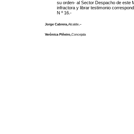
su orden- al Sector Despacho de este Mu
infractora y librar testimonio correspo
N º 16.-
,
.-
Jorge Cabrera
Alcalde
,
Verònica Piñeiro
Concejala