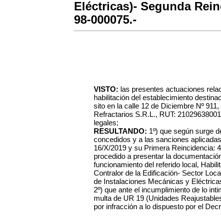
Eléctricas)- Segunda Rein
98-000075.-
VISTO:
las presentes actuaciones rela
habilitación del establecimiento destinad
sito en la calle 12 de Diciembre Nº 911
Refractarios S.R.L., RUT: 210296380016,
legales;
RESULTANDO:
1º) que según surge d
concedidos y a las sanciones aplicadas
16/X/2019 y su Primera Reincidencia: 4
procedido a presentar la documentación 
funcionamiento del referido local, Habi
Contralor de la Edificación- Sector Loc
de Instalaciones Mecánicas y Eléctrica
2º) que ante el incumplimiento de lo inti
multa de UR 19 (Unidades Reajustables
por infracción a lo dispuesto por el Dec