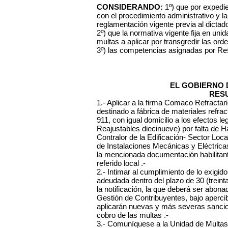
CONSIDERANDO:
1º) que por expedi
con el procedimiento administrativo y la
reglamentación vigente previa al dictado
2º) que la normativa vigente fija en uni
multas a aplicar por transgredir las or
3º) las competencias asignadas por Re
EL GOBIERNO 
RES
1.- Aplicar a la firma Comaco Refracta
destinado a fábrica de materiales refrac
911, con igual domicilio a los efectos 
Reajustables diecinueve) por falta de H
Contralor de la Edificación- Sector Loc
de Instalaciones Mecánicas y Eléctrica
la mencionada documentación habilitant
referido local .-
2.- Intimar al cumplimiento de lo exig
adeudada dentro del plazo de 30 (treinta
la notificación, la que deberá ser abona
Gestión de Contribuyentes, bajo aperci
aplicarán nuevas y más severas sancione
cobro de las multas .-
3.- Comuníquese a la Unidad de Multas