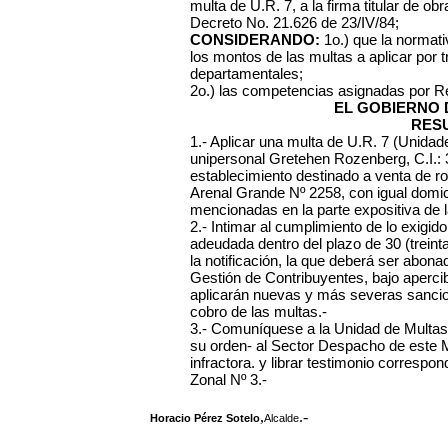
multa de U.R. 7, a la firma titular de ob
Decreto No. 21.626 de 23/IV/84;
CONSIDERANDO:
1o.) que la normati
los montos de las multas a aplicar por 
departamentales;
2o.) las competencias asignadas por R
EL GOBIERNO 
RES
1.- Aplicar una multa de U.R. 7 (Unidade
unipersonal Gretehen Rozenberg, C.I.: 
establecimiento destinado a venta de ro
Arenal Grande Nº 2258, con igual domici
mencionadas en la parte expositiva de l
2.- Intimar al cumplimiento de lo exig
adeudada dentro del plazo de 30 (treinta
la notificación, la que deberá ser abona
Gestión de Contribuyentes, bajo aperci
aplicarán nuevas y más severas sancione
cobro de las multas.-
3.- Comuníquese a la Unidad de Multas
su orden- al Sector Despacho de este Mu
infractora. y librar testimonio correspo
Zonal Nº 3.-
,
.-
Horacio Pérez Sotelo
Alcalde