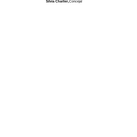
,
Silvia Charlier
Concejal