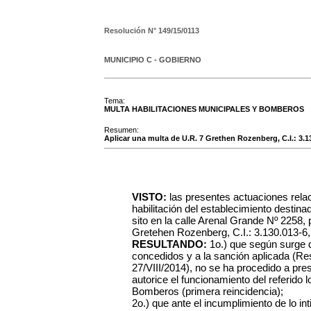
Resolución N°
149/15/0113
MUNICIPIO C - GOBIERNO
Tema:
MULTA HABILITACIONES MUNICIPALES Y BOMBEROS
Resumen:
Aplicar una multa de U.R. 7 Grethen Rozenberg, C.I.: 3.1
VISTO:
las presentes actuaciones rela
habilitación del establecimiento destin
sito en la calle Arenal Grande Nº 2258, 
Gretehen Rozenberg, C.I.: 3.130.013-6, 
RESULTANDO:
1o.) que según surge 
concedidos y a la sanción aplicada (Re
27/VIII/2014), no se ha procedido a pre
autorice el funcionamiento del referido 
Bomberos (primera reincidencia);
2o.) que ante el incumplimiento de lo int