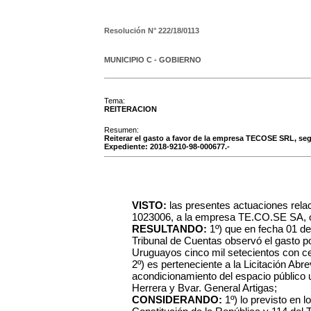
Resolución N°
222/18/0113
MUNICIPIO C - GOBIERNO
Tema:
REITERACION
Resumen:
Reiterar el gasto a favor de la empresa TECOSE SRL, segú
Expediente: 2018-9210-98-000677.-
VISTO:
las presentes actuaciones relac
1023006, a la empresa TE.CO.SE SA, o
RESULTANDO:
1º) que en fecha 01 de
Tribunal de Cuentas observó el gasto p
Uruguayos cinco mil setecientos con c
2º) es perteneciente a la Licitación Abr
acondicionamiento del espacio público u
Herrera y Bvar. General Artigas;
CONSIDERANDO:
1º) lo previsto en lo