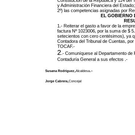
Constitución de la República y 114 del 
y Administración Financiera del Estado;
2º) las competencias asignadas por Re
EL GOBIERNO 
RES
1.- Reiterar el gasto a favor de la em
factura Nº 1023006, por la suma de $ 
setecientos con cero centésimos), ya q
Contadora del Tribunal de Cuentas, por in
TOCAF.-
2
.- Comuníquese al Departamento de R
Contaduría General a sus efectos .-
,
.-
Susana Rodriguez
Alcaldesa
,
Jorge Cabrera
Concejal