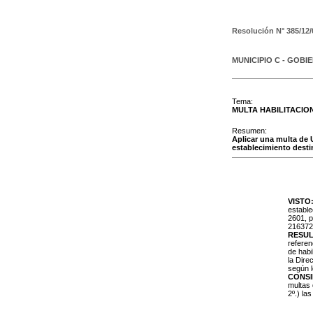
Resolución N°
385/12/
MUNICIPIO C - GOBI
Tema:
MULTA HABILITACIO
Resumen:
Aplicar una multa de 
establecimiento desti
VISTO
estable
2601, p
2163727
RESUL
referen
de habi
la Dire
según l
CONS
multas 
2º.) la