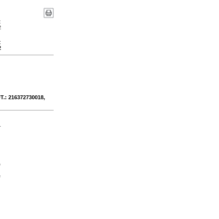
:
2
:
2
UT.: 216372730018,
-
e
e