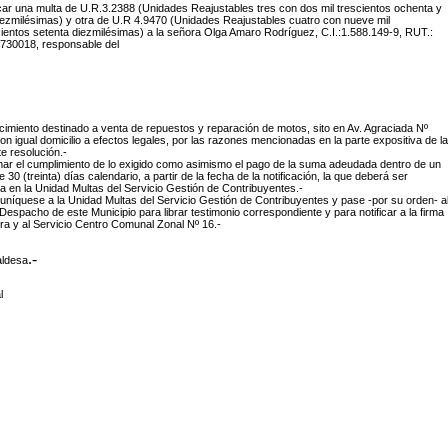
icar una multa de U.R.3.2388 (Unidades Reajustables tres con dos mil trescientos ochenta y
ezmilésimas) y otra de U.R 4.9470 (Unidades Reajustables cuatro con nueve mil
ientos setenta diezmilésimas) a la s
eñora Olga Amaro Rodríguez, C.I.:1.588.149-9, RUT.:
730018, responsable del
cimiento destinado a venta de repuestos y reparación de motos, sito en Av. Agraciada Nº
on igual domicilio a efectos legales, por las razones mencionadas en la parte expositiva de la
e resolución.-
imar el cumplimiento de lo exigido como asimismo el pago de la suma adeudada dentro de un
e 30 (treinta) días calendario, a partir de la fecha de la notificación, la que deberá ser
 en la Unidad Multas del Servicio Gestión de Contribuyentes.-
níquese a la Unidad Multas del Servicio Gestión de Contribuyentes y pase -por su orden- a
Despacho de este Municipio para librar testimonio correspondiente y para notificar a la firma
ora y al Servicio Centro Comunal Zonal Nº 16.-
.-
aldesa
l