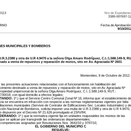
0113
Nro de Expediente
3380-007697-1
ERNO
Fecha de Aprobación
9
/
10
/
201
NES MUNICIPALES Y BOMBEROS
U.R.3.2388 y otra de U.R 4.9470 a la señora Olga Amaro Rodríguez, C.I.:1.588.149-9, R
nado a venta de repuestos y reparación de motos, sito en Av. Agraciada Nº 2601
Montevideo,
9
de
Octubre
de
2012
.
:
las presentes actuaciones relacionadas con el funcionamiento sin habilitación del
cimiento destinado a venta de repuestos y reparación de motos, sito en Av. Agraciada Nº
ropiedad unipersonal de la señora Olga Amaro Rodríguez, C.I.:1.588.149-9, RUT.:
30018, con igual domicilio a efectos legales;
TANDO:
1º.) que el Servicio Centro Comunal Zonal Nº 16, informa que: el establecimiento d
cia se encuentra en infracción con respecto a las normas reglamentarias vigentes por falta
litaciones municipales (Servivio de Contralor de Edificaciones-Sec. Locales Industriales) y d
cción Nacional de Bomberos, solicita imponer una multa de U.R.3.2388 y otra de U.R 4.9470,
o dispuesto por el Decreto Nº 21.626 promulgado el 23/IV/84;
IDERANDO:
1º.) que la normativa vigente fija en unidades reajustables los montos de las
que se aplican por transgredir las ordenanzas departamentales;
s competencias asignadas por Resoluciones Nos. 3642/10 y 3797/10;
EL GOBIERNO DEL MUNICIPIO C
RESUELVE: