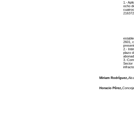
1.- Apl
ocho di
cuatroc
216372
estable
2601, c
present
2.- Int
plazo d
abonada
3.-Comu
Sector 
infract
,
Miriam Rodríguez
Alc
,
Horacio Pérez
Conceja