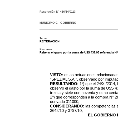
Resolución N°
416/14/0113
MUNICIPIO C - GOBIERNO
Tema:
REITERACION
Resumen:
Reiterar el gasto por la suma de U$S 437,98 referencia N
VISTO:
estas actuaciones relacionadas 
"SPEZIAL S.A.", observado por imputaci
RESULTANDO:
1º) que el 24/XI/2014,
observó el gasto por la suma de U$S 4
treinta y siete con noventa y ocho cent
2º) que corresponden a la compra N° 287
derivado 311000;
CONSIDERANDO:
las competencias 
3642/10 y 3797/10;
EL GOBIERNO 