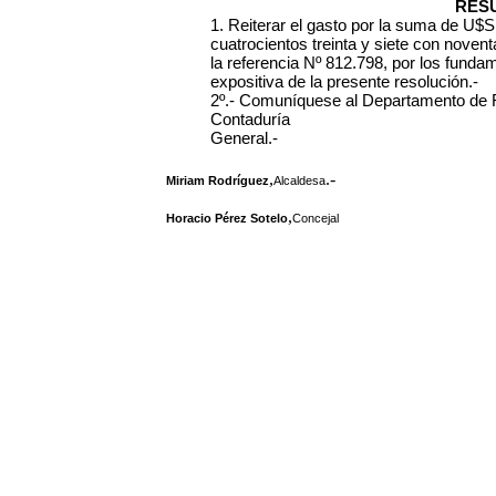
RES
1. Reiterar el gasto por la suma de
U$S 
cuatrocientos treinta y siete con noven
la referencia Nº 812.798, por los funda
expositiva de la presente resolución.-
2º.- Comuníquese al Departamento de R
Contaduría
General.-
,
.-
Miriam Rodríguez
Alcaldesa
,
Horacio Pérez Sotelo
Concejal