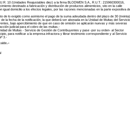
 U.R. 10 (Unidades Reajustables diez) a la firma
BLODWEN S.A., R.U.T.: 215960300016,
imiento destinado a fabricación y distribución de productos alimenticios, sito en la calle
n igual domicilio a los efectos legales, por las razones mencionadas en la parte expositiva d
ento de lo exigido como asimismo el pago de la suma adeudada dentro del plazo de 30 (treinta)
 de la fecha de la notificación, la que deberá ser abonada en la Unidad de Multas del Servicio
yentes, bajo apercibimiento de que en caso de omisión se aplicarán nuevas y más severas
acción judicial para el cobro de las multas.-
idad de Multas - Servicio de Gestión de Contribuyentes y pase -por su orden- al Sector
io, para notificar a la empresa infractora y librar testimonio correspondiente y al Servicio
º 3.-
.-
calde
l