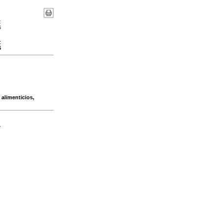
:
6
:
6
 alimenticios,
-