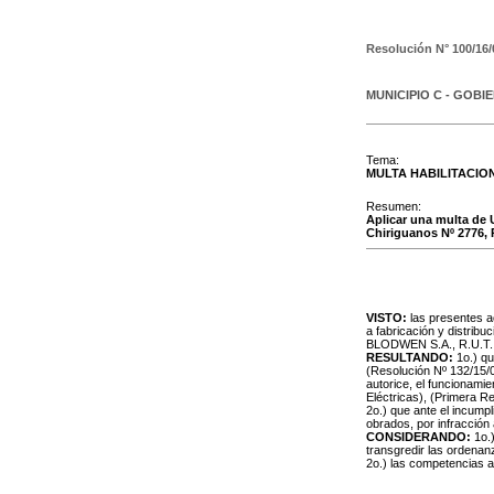
Resolución N°
100/16/
MUNICIPIO C - GOBI
Tema:
MULTA HABILITACIO
Resumen:
Aplicar una multa de 
Chiriguanos Nº 2776
VISTO:
las presentes ac
a fabricación y distribu
BLODWEN S.A., R.U.T.: 
RESULTANDO:
1o.) qu
(Resolución Nº 132/15/0
autorice, el funcionamie
Eléctricas), (Primera Re
2o.) que ante el incumpli
obrados, por infracción 
CONSIDERANDO:
1o.
transgredir las ordena
2o.) las competencias 