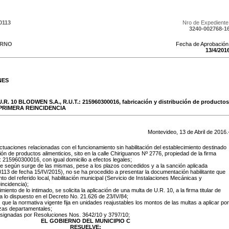
0113
Nro de Expediente
3240-002768-1
ERNO
Fecha de Aprobación
13
/
4
/
201
NES
U.R. 10 BLODWEN S.A., R.U.T.: 215960300016, fabricación y distribución de productos
, PRIMERA REINCIDENCIA
Montevideo,
13
de
Abril
de
2016
.
tuaciones relacionadas con el funcionamiento sin habilitación del establecimiento destinado
ción de productos alimenticios, sito en la calle Chiriguanos Nº 2776, propiedad de la firma
215960300016, con igual domicilio a efectos legales;
e según surge de las mismas, pese a los plazos concedidos y a la sanción aplicada
113 de fecha 15/IV/2015), no se ha procedido a presentar la documentación habilitante que
nto del referido local, habilitación municipal (Servicio de Instalaciones Mecánicas y
incidencia);
miento de lo intimado, se solicita la aplicación de una multa de U.R. 10, a la firma titular de
a lo dispuesto en el Decreto No. 21.626 de 23/IV/84;
) que la normativa vigente fija en unidades reajustables los montos de las multas a aplicar por
nzas departamentales;
asignadas por Resoluciones Nos. 3642/10 y 3797/10;
EL GOBIERNO DEL MUNICIPIO C
RESUELVE: