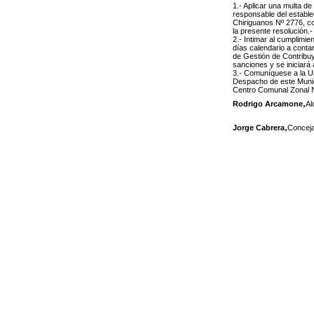
1.- Aplicar una multa de
responsable del establec
Chiriguanos Nº 2776, co
la presente resolución.-
2.- Intimar al cumplimi
días calendario a contar
de Gestión de Contribu
sanciones y se iniciará 
3.- Comuníquese a la Un
Despacho de este Municip
Centro Comunal Zonal N
,
Rodrigo Arcamone
Al
,
Jorge Cabrera
Conceja