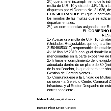
2º.) que ante el incumplimiento de lo int
multa de U.R. 10 y otra de U.R. 15, a l
dispuesto por el Decreto No. 21.626, de
CONSIDERANDO:
1º.) que la normativ
los montos de las multas que se aplica
departamentales;
2º.) las competencias asignadas por R
EL GOBIERNO 
RES
1.- Aplicar una multa de U.R. 10 (Unida
(Unidades Reajustables quince) a la fi
215048050017, responsable del establecim
Av. Millán Nº 2319, con igual domicilio 
mencionadas en la parte expositiva de l
2.- Intimar el cumplimiento de lo exig
adeudada dentro de un plazo de 30 (trein
de la notificación, la que deberá ser ab
Gestión de Contribuyentes.-
3.- Comuníquese a la Unidad de Multas
su orden- al Servicio Centro Comunal Zo
infractora. y al Sector Despacho de este
correspondiente.-
,
.-
Miriam Rodríguez
Alcaldesa
,
Horacio Pérez Sotelo
Concejal