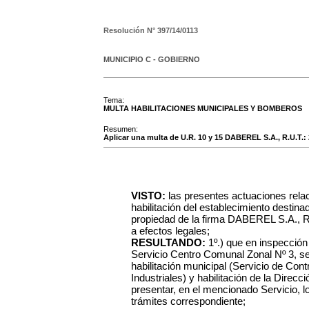
Resolución N°
397/14/0113
MUNICIPIO C - GOBIERNO
Tema:
MULTA HABILITACIONES MUNICIPALES Y BOMBEROS
Resumen:
Aplicar una multa de U.R. 10 y 15 DABEREL S.A., R.U.T.: 21
VISTO:
las presentes actuaciones rela
habilitación del establecimiento destinado
propiedad de la firma DABEREL S.A., R.
a efectos legales;
RESULTANDO:
1º.) que en inspección 
Servicio Centro Comunal Zonal Nº 3, s
habilitación municipal (Servicio de Cont
Industriales) y habilitación de la Dire
presentar, en el mencionado Servicio, 
trámites correspondiente;