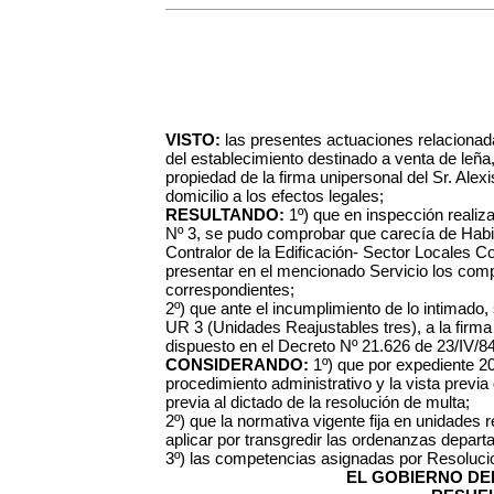
VISTO:
las presentes actuaciones relacionada
del establecimiento destinado a venta de leña, 
propiedad de la firma unipersonal del Sr. Alexi
domicilio a los efectos legales;
RESULTANDO:
1º) que en inspección realiz
Nº 3, se pudo comprobar que carecía de Habil
Contralor de la Edificación- Sector Locales C
presentar en el mencionado Servicio los comp
correspondientes;
2º) que ante el incumplimiento de lo intimado, 
UR 3 (Unidades Reajustables tres), a la firma t
dispuesto en el Decreto Nº 21.626 de 23/IV/84
CONSIDERANDO:
1º) que por expediente 2
procedimiento administrativo y la vista previ
previa al dictado de la resolución de multa;
2º) que la normativa vigente fija en unidades 
aplicar por transgredir las ordenanzas depart
3º) las competencias asignadas por Resoluci
EL GOBIERNO DEL