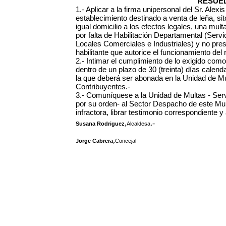
RESUEL
1.- Aplicar a la firma unipersonal del Sr. Alexi
establecimiento destinado a venta de leña, sit
igual domicilio a los efectos legales, una mu
por falta de Habilitación Departamental (Servi
Locales Comerciales e Industriales) y no pr
habilitante que autorice el funcionamiento del r
2.- Intimar el cumplimiento de lo exigido co
dentro de un plazo de 30 (treinta) días calendar
la que deberá ser abonada en la Unidad de Mu
Contribuyentes.-
3.- Comuníquese a la Unidad de Multas - Serv
por su orden- al Sector Despacho de este Muni
infractora, librar testimonio correspondiente 
,
.-
Susana Rodriguez
Alcaldesa
,
Jorge Cabrera
Concejal