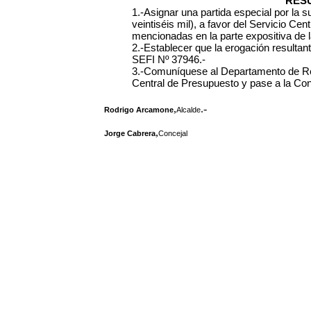
RES
1.-Asignar una partida especial por la
veintiséis mil),
a favor del Servicio Cen
mencionadas en la parte expositiva de l
2.-Establecer que la erogación resultant
SEFI Nº 37946.-
3.-Comuníquese al Departamento de Re
Central de Presupuesto y pase a la Con
,
.-
Rodrigo Arcamone
Alcalde
,
Jorge Cabrera
Concejal