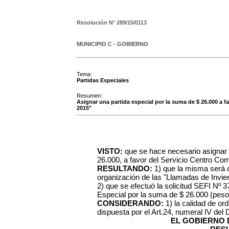
Resolución N°
289/15/0113
MUNICIPIO C - GOBIERNO
Tema:
Partidas Especiales
Resumen:
Asignar una partida especial por la suma de $ 26.000 a 
2015"
VISTO:
que se hace necesario asignar 
26.000, a favor del Servicio Centro Co
RESULTANDO:
1) que la misma será d
organización de las
"Llamadas de Invie
2) que se efectuó la solicitud SEFI Nº 3
Especial por la suma de $ 26.000 (pesos
CONSIDERANDO:
1) la calidad de or
dispuesta por el Art.24, numeral IV del
EL GOBIERNO 