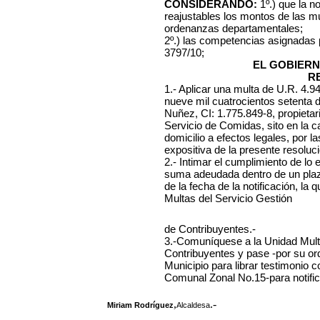
CONSIDERANDO:
1º.) que la n
reajustables los montos de las mu
ordenanzas departamentales;
2º.) las competencias asignadas
3797/10;
EL GOBIERN
R
1.- Aplicar una multa de U.R. 4.
nueve mil cuatrocientos setenta 
Nuñez, CI: 1.775.849-8, propietar
Servicio de Comidas, sito en la ca
domicilio a efectos legales, por 
expositiva de la presente resoluci
2.- Intimar el cumplimiento de lo
suma adeudada dentro de un plazo 
de la fecha de la notificación, l
Multas del Servicio Gestión
de Contribuyentes.-
3.-Comuníquese a la Unidad Mult
Contribuyentes y pase -por su or
Municipio para librar testimonio 
Comunal Zonal No.15-para notifica
,
.-
Miriam Rodríguez
Alcaldesa