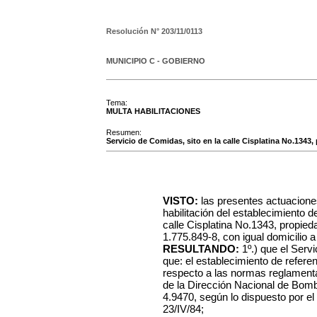
Resolución N°
203/11/0113
MUNICIPIO C - GOBIERNO
Tema:
MULTA HABILITACIONES
Resumen:
Servicio de Comidas, sito en la calle Cisplatina No.1343,
VISTO:
las presentes actuacione
habilitación del establecimiento d
calle Cisplatina No.1343, propied
1.775.849-8, con igual domicilio a
RESULTANDO:
1º.) que el Serv
que: el establecimiento de refere
respecto a las normas reglamentar
de la Dirección Nacional de Bomb
4.9470, según lo dispuesto por e
23/IV/84;