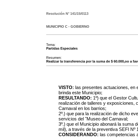
Resolución N°
141/15/0113
MUNICIPIO C - GOBIERNO
Tema:
Partidas Especiales
Resumen:
Realizar la transferencia por la suma de $ 60.000,oo a f
VISTO:
las presentes actuaciones, en e
brinda este Municipio;
RESULTANDO:
1º) que el Gestor Cultu
realización de talleres y exposiciones, c
Carnaval en los barrios;
2º.) que para la realización de dicho ev
servicios del "Museo del Carnaval;
3º.) que el Municipio abonará la suma 
mil), a través de la preventiva SEFI Nº 
CONSIDERANDO:
las competencias 