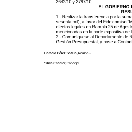
3642/10 y 3797/10;
EL GOBIERNO 
RES
1.- Realizar la transferencia por la su
sesenta mil), a favor del Fideicomiso "
efectos legales en Rambla 25 de Agosto
mencionadas en la parte expositiva de l
2.- Comuníquese al Departamento de Re
Gestión Presupuestal, y pase a Contadu
,
.-
Horacio Pérez Sotelo
Alcalde
,
Silvia Charlier
Concejal