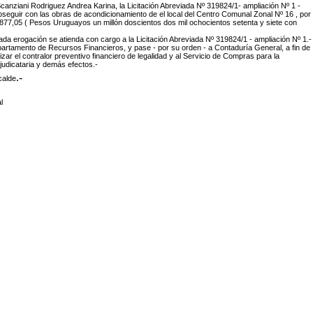
 Scanziani Rodriguez Andrea Karina, la Licitación Abreviada Nº 319824/1- ampliación Nº 1 -
eguir con las obras de acondicionamiento de el local del Centro Comunal Zonal Nº 16 , por
.877,05 ( Pesos Uruguayos un millón doscientos dos mil ochocientos setenta y siete con
tada erogación se atienda con cargo a la Licitación Abreviada Nº 319824/1 - ampliación Nº 1.-
artamento de Recursos Financieros, y pase - por su orden - a Contaduría General, a fin de
alizar el contralor preventivo financiero de legalidad y al Servicio de Compras para la
adjudicataria y demás efectos.-
.-
calde
l