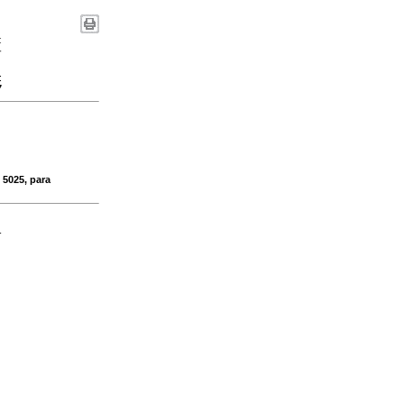
:
-
:
7
 5025, para
-