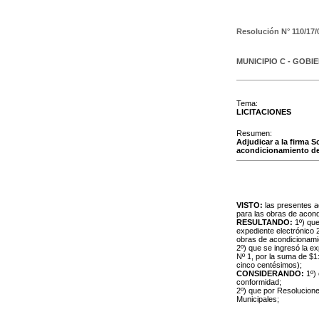
Resolución N°
110/17/
MUNICIPIO C - GOBI
Tema:
LICITACIONES
Resumen:
Adjudicar a la firma 
acondicionamiento de 
VISTO:
las presentes ac
para las obras de acond
RESULTANDO:
1º) que
expediente electrónico
obras de acondicionamie
2º) que se ingresó la e
Nº 1, por la suma de $1
cinco centésimos);
CONSIDERANDO:
1º) 
conformidad;
2º) que por Resolucion
Municipales;