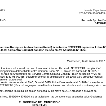
0113
Nro de Expediente
2016-3380-98-000435.
ERNO
Fecha de Aprobación
14
/
6
/
201
Scanziani Rodriguez Andrea Karina (Ramal) la licitación Nº319824/Ampliación 1 obra Nº
local del Centro Comunal Zonal Nº 16, sito en Av. Agraciada Nº 3622.-
Montevideo,
14
de
Junio
de
2017
.
tuaciones relacionadas con el llamado a Licitación Abreviada Nº 319824/1 - ampliación 1,
icionamiento del local del Centro Comunal Zonal Nº 16, sito en Av. Agraciada Nº 3622 ;
 el Área de Arquitectura del Servicio Centro Comunal Zonal Nº 16 en actuación Nº 26 del
 2016-3380-98-000435, sugiere promover la ampliación en un 100% para proseguir con las
nto en citado local;
xpresión de necesidad al SIAB, Obra Nº 5025, Licitación Abreviada Nº 319824/1 - ampliación
:202.877,05 ( Pesos Uruguayos un millón doscientos dos mil ochocientos setenta y siete con
el Gobierno Municipal en sesión de fecha 17 de mayo de 2017,procede a proveer de
es Nos. 3642/10 y 3797/10, se establecieron las competencias asignadas a los Gobiernos
EL GOBIERNO DEL MUNICIPIO C
RESUELVE: