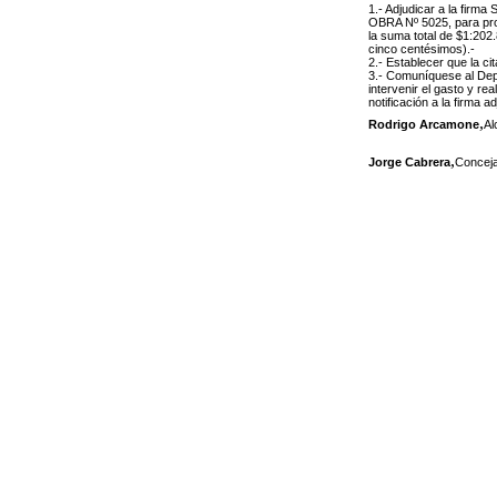
1.- Adjudicar a la firma
OBRA Nº 5025, para pros
la suma total de $1:202
cinco centésimos).-
2.- Establecer que la ci
3.- Comuníquese al Dep
intervenir el gasto y re
notificación a la firma 
,
Rodrigo Arcamone
Al
,
Jorge Cabrera
Conceja