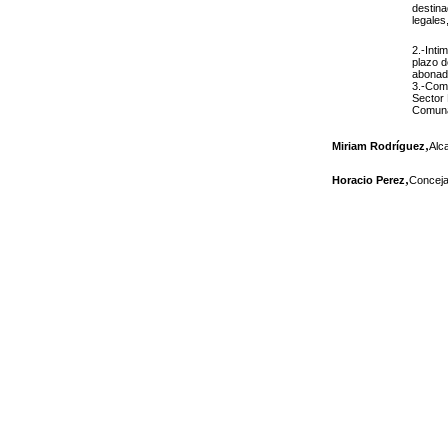
destina
legales
2.-Inti
plazo d
abonada
3.-Comu
Sector 
Comunal
,
Miriam Rodríguez
Alc
,
Horacio Perez
Conceja