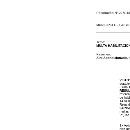
Resolución N°
227/11/
MUNICIPIO C - GOBI
Tema:
MULTA HABILITACIO
Resumen:
Aire Acondicionado, s
VISTO
estable
Firma T
RESUL
referen
de habi
14.8410
Reincid
CONS
multas 
2º.) la
1.- Apl
diez di