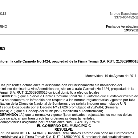
0113
Nro de Expediente
3370-004452-1
ERNO
Fecha de Aprobación
19
/
8
/
201
NES
ito en la calle Carmelo No.1424, propiedad de la Firma Temair S.A. RUT: 21358208001
Montevideo,
19
de
Agosto
de
2011
.
:
las presentes actuaciones relacionadas con el funcionamiento sin habilitación del
cimiento destinado a Aire Acondicionado, sito en la calle Carmelo No.1424, propiedad de la
emair S.A. RUT: 213582080015,on igual domicilio a efectos legales;
TANDO:
1º.) que el Servicio Centro Comunal Zonal No. 15 informa que el establecimiento de
cia se encuentra en infracción con respecto a las normas reglamentarias vigentes por falta
litación de la Dirección Nacional de Bomberos y se solicita imponer una multa de U.R
 según lo dispuesto por el Decreto Nº 21.626 promulgado el 23/IV/84; (Primera
encia) 2º.) que el Concejo del Municipio C manifiesta su conformidad;
IDERANDO:
1º.) que la normativa vigente fija en unidades reajustables los montos de las
que se aplican por transgredir las ordenanzas departamentales;
s competencias asignadas por Resoluciones Nos. 3642/10 y 3797/10;
EL GOBIERNO DEL MUNICIPIO C
RESUELVE:
icar una multa de U.R. 14.8410 (Unidades Reajustables catorce con ocho mil cuatrocientos
ezmilésimas) a
la Firma Temair S.A. RUT: 213582080015, propietario del establecimiento