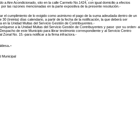
do a Aire Acondicionado, sito en la calle Carmelo No.1424, con igual domicilio a efectos
, por las razones mencionadas en la parte expositiva de la presente resolución.-
mar el cumplimiento de lo exigido como asimismo el pago de la suma adeudada dentro de un
e 30 (treinta) días calendario, a partir de la fecha de la notificación, la que deberá ser
 en la Unidad Multas del Servicio Gestión de Contribuyentes.-
níquese a la Unidad Multas del Servicio Gestión de Contribuyentes y pase -por su orden- a
Despacho de este Municipio para librar testimonio correspondiente y al Servicio Centro
 Zonal No. 15.-para notificar a la firma infractora.-
.-
aldesa
l Municipal