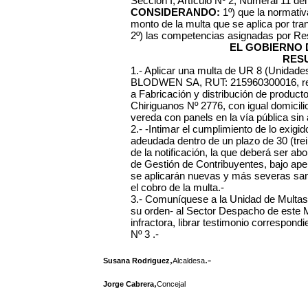
Sección I, Artículo Nº 2, Numeral 11 de
CONSIDERANDO:
1º) que la normativa
monto de la multa que se aplica por tr
2º) las competencias asignadas por Re
EL GOBIERNO 
RES
1.- Aplicar una multa de UR 8 (Unidades
BLODWEN SA, RUT: 215960300016, resp
a Fabricación y distribución de productos
Chiriguanos Nº 2776, con igual domicili
vereda con panels en la vía pública sin 
2.- -Intimar el cumplimiento de lo exi
adeudada dentro de un plazo de 30 (trei
de la notificación, la que deberá ser ab
de Gestión de Contribuyentes, bajo ape
se aplicarán nuevas y más severas sanci
el cobro de la multa.-
3.- Comuníquese a la Unidad de Multas
su orden- al Sector Despacho de este M
infractora, librar testimonio correspond
Nº 3 .-
,
.-
Susana Rodriguez
Alcaldesa
,
Jorge Cabrera
Concejal