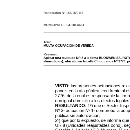
Resolución N°
183/18/0113
MUNICIPIO C - GOBIERNO
Tema:
MULTA OCUPACION DE VEREDA
Resumen:
Aplicar una multa de UR 8 a la firma BLODWEN SA, RUT:
alimenticios), ubicado en la calle Chiriguanos Nº 2776, 
VISTO:
las presentes actuaciones rela
panels en la vía pública, con frente al 
2776, de la cual es responsable la f
con igual domicilio a los efectos legales
RESULTANDO:
1º) que el Sector Insp
Nº 3- actuación Nº 1- comprobó la ocup
pública sin autorización;
2º) que por lo expuesto, se informa que
UR 8 (Unidades reajustables ocho), segú