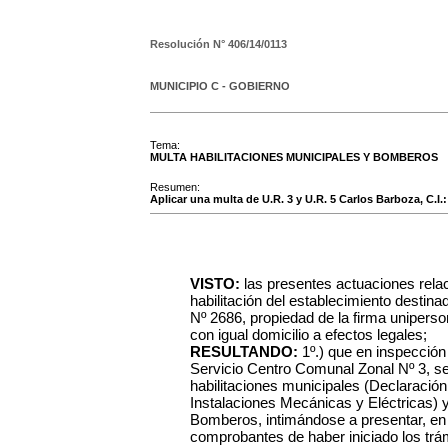
Resolución N°
406/14/0113
MUNICIPIO C - GOBIERNO
Tema:
MULTA HABILITACIONES MUNICIPALES Y BOMBEROS
Resumen:
Aplicar una multa de U.R. 3 y U.R. 5 Carlos Barboza, C.I.: 
VISTO:
las presentes actuaciones rela
habilitación del establecimiento destinad
Nº 2686, propiedad de la firma uniperso
con igual domicilio a efectos legales;
RESULTANDO:
1º.) que en inspección 
Servicio Centro Comunal Zonal Nº 3, s
habilitaciones municipales (Declaració
Instalaciones Mecánicas y Eléctricas) y
Bomberos, intimándose a presentar, en 
comprobantes de haber iniciado los trá