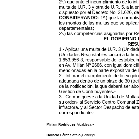
2º.) que ante el incumplimiento de lo int
multa de U.R. 3 y otra de U.R. 5, a la 
dispuesto por el Decreto No. 21.626, de
CONSIDERANDO:
1º.) que la normativ
los montos de las multas que se aplica
departamentales;
2º.) las competencias asignadas por R
EL GOBIERNO 
RES
1.- Aplicar una multa de U.R. 3 (Unidad
(Unidades Reajustables cinco) a la fir
1.953.956-3, responsable del establecimi
en Av. Millán Nº 2686, con igual domicil
mencionadas en la parte expositiva de l
2.- Intimar el cumplimiento de lo exig
adeudada dentro de un plazo de 30 (trein
de la notificación, la que deberá ser ab
Gestión de Contribuyentes.-
3.- Comuníquese a la Unidad de Multas
su orden- al Servicio Centro Comunal Zo
infractora. y al Sector Despacho de este
correspondiente.-
,
.-
Miriam Rodríguez
Alcaldesa
,
Horacio Pérez Sotelo
Concejal