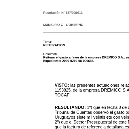
Resolución N°
187/20/0113
MUNICIPIO C - GOBIERNO
Tema:
REITERACION
Resumen:
Reiterar el gasto a favor de la empresa DREMICO S.A., seg
Expediente: 2020-9210-98-000636.-
VISTO:
las presentes actuaciones relac
1193825, de la empresa DREMICO S.A., 
TOCAF;
RESULTANDO:
1º) que en fecha 9 de 
Tribunal de Cuentas observó el gasto p
Uruguayos siete mil veintisiete con vei
2º) que el Sector Presupuestal de este 
que la factura de referencia detallada e