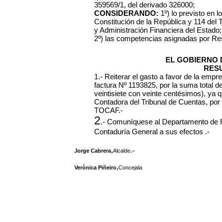
359569/1, del derivado 326000;
CONSIDERANDO:
1º) lo previsto en lo
Constitución de la República y 114 del 
y Administración Financiera del Estado;
2º) las competencias asignadas por Re
EL GOBIERNO 
RES
1.- Reiterar el gasto a favor de la em
factura Nº 1193825, por la suma total 
veintisiete con veinte centésimos), ya 
Contadora del Tribunal de Cuentas, por in
TOCAF.-
2
.- Comuníquese al Departamento de R
Contaduría General a sus efectos .-
,
.-
Jorge Cabrera
Alcalde
,
Verònica Piñeiro
Concejala