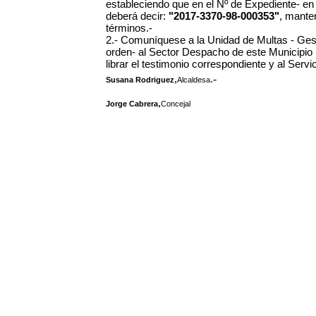
estableciendo que en el Nº de Expediente- en
deberá decir:
"
2017-3370-98-000353
"
, mante
términos.-
2.- Comuníquese a la Unidad de Multas - Ges
orden- al Sector Despacho de este Municipio p
librar el testimonio correspondiente y al Serv
,
.-
Susana Rodriguez
Alcaldesa
,
Jorge Cabrera
Concejal