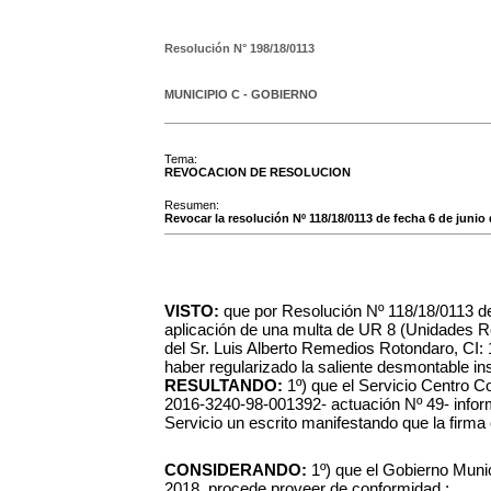
Resolución N°
198/18/0113
MUNICIPIO C - GOBIERNO
Tema:
REVOCACION DE RESOLUCION
Resumen:
Revocar la resolución Nº 118/18/0113 de fecha 6 de junio
VISTO:
que por Resolución Nº 118/18/0113 de
aplicación de una multa de UR 8 (Unidades Re
del Sr. Luis Alberto Remedios Rotondaro, CI:
haber regularizado la saliente desmontable ins
RESULTANDO:
1º) que el Servicio Centro 
2016-3240-98-001392- actuación Nº 49- inform
Servicio un escrito manifestando que la firma 
CONSIDERANDO:
1º) que el Gobierno Munic
2018, procede proveer de conformidad ;