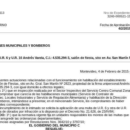
113
Nro de Expediente
3240-000521-1
ERNO
Fecha de Aprobación
4
/
2
/
201
NES MUNICIPALES Y BOMBEROS
R. 6 y U.R. 10 Andrés Varela, C.I.: 4.535.294-3, salón de fiesta, sito en Av. San Martín 
Montevideo,
4
de
Febrero
de
2015
.
entes actuaciones relacionadas con el funcionamiento sin habilitación del establecimiento
ón de Fiestas, sito en Av. Gral. San Martín Nº 2823, propiedad de la firma unipersonal Andrés
535.294-3, con igual domicilio a efectos legales;
:
1º.) que en inspección realizada por el Sector Inspectivo del Servicio Centro Comunal Zona
omprobar que carecía de las habilitaciones municipales (Servicio de Contralor de
c. Locales Industriales y Servicio de Regulación Alimentaria) y habilitación de la Dirección
mberos, intimándose a presentar, en el mencionado Servicio, los comprobantes de haber
mites correspondiente;
 incumplimiento de lo intimado se solicita la aplicación de una multa de U.R. 6 y otra de U.R.
a de obrados por infracción a lo dispuesto por el Decreto No. 21.626, de 23/IV/84;
DO:
1º.) que la normativa vigente fija en unidades reajustables los montos de las multas que
transgredir las ordenanzas departamentales;
tencias asignadas por Resoluciones Nos. 3642/10 y 3797/10;
EL GOBIERNO DEL MUNICIPIO C
RESUELVE: