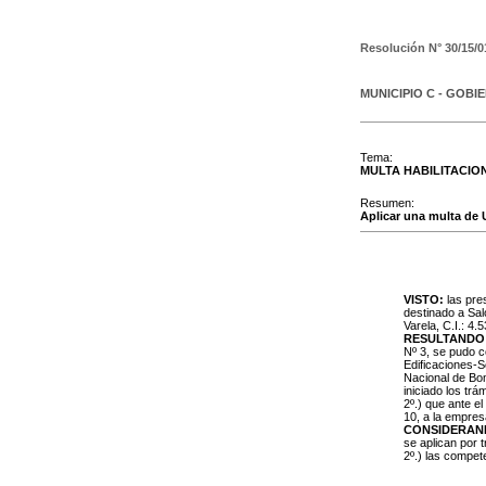
Resolución N°
30/15/0
MUNICIPIO C - GOBI
Tema:
MULTA HABILITACIO
Resumen:
Aplicar una multa de U.
VISTO:
las pres
destinado a Sal
Varela, C.I.: 4.
RESULTANDO
Nº 3, se pudo c
Edificaciones-Se
Nacional de Bo
iniciado los trá
2º.) que ante el
10, a la empres
CONSIDERAN
se aplican por 
2º.) las compe