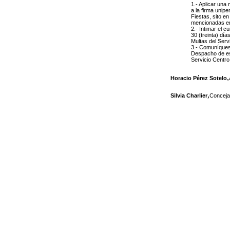
1.- Aplicar una
a la firma
unipe
Fiestas, sito en
mencionadas en 
2.- Intimar el 
30 (treinta) día
Multas del Serv
3.- Comuníquese
Despacho de este
Servicio Centro
,
Horacio Pérez Sotelo
,
Silvia Charlier
Conceja