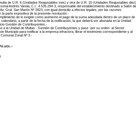
 multa de U.R. 6 (Unidades Reajustables seis) y otra de U.R. 10 (Unidades Reajustables diez
rsonal Andrés Varela, C.I.: 4.535.294-3, responsable del establecimiento destinado a Salón d
 Av. Gral. San Martín Nº 2823, con igual domicilio a efectos legales, por las razones
la parte expositiva de la presente resolución.-
cumplimiento de lo exigido como asimismo el pago de la suma adeudada dentro de un plazo de
s calendario, a partir de la fecha de la notificación, la que deberá ser abonada en la Unidad
icio Gestión de Contribuyentes.-
 a la Unidad de Multas - Gestión de Contribuyentes y pase -por su orden- al Sector
 Municipio para notificar a la empresa infractora, librar el testimonio correspondiente y al
 Comunal Zonal Nº 3.-
.-
Alcalde
l