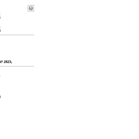
:
5
:
5
Nº 2823,
-
l