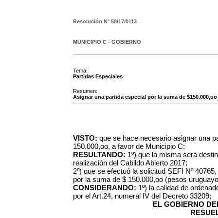
Resolución N°
58/17/0113
MUNICIPIO C - GOBIERNO
Tema:
Partidas Especiales
Resumen:
Asignar una partida especial por la suma de $150.000,oo 
VISTO:
que se hace necesario asignar una pa
150.000,oo, a favor de Municipio C;
RESULTANDO:
1º) que la misma será destin
realización del Cabildo Abierto 2017;
2º) que se efectuó la solicitud SEFI Nº 40765,
por la suma de $ 150.000,oo (pesos uruguayos
CONSIDERANDO:
1º) la calidad de ordenad
por el Art.24, numeral IV del Decreto 33209;
EL GOBIERNO DEL
RESUEL