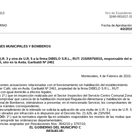
113
Nro de Expediente
3240-001017-1
ERNO
Fecha de Aprobación
4
/
2
/
201
NES MUNICIPALES Y BOMBEROS
U.R. 3 y otra de U.R. 5 a la firma DIBELO S.R.L., RUT: 215059750015, responsable del 
, sito en la Avda. Garibaldi Nº 2461
Montevideo,
4
de
Febrero
de
2015
.
entes actuaciones relacionadas con el funcionamiento sin habilitación del establecimiento
er Café, sito en Avda. Garibaldi Nº 2461, propiedad de la firma DIBELO S.R.L., RUT:
on igual domicilio a efectos legales;
:
1º.) que en inspección realizada por el Sector Inspectivo del Servicio Centro Comunal Zona
omprobar que carecía de la habilitación municipal Regulación Alimentaria y habilitación de la
onal de Bomberos, intimándose a presentar, en el mencionado Servicio, los comprobantes de
los trámites correspondiente;
 incumplimiento de lo intimado se solicita la aplicación de una multa de U.R. 3 y otra de U.R. 5
 obrados por infracción a lo dispuesto por el Decreto No. 21.626, de 23/IV/84;
DO:
1º.) que la normativa vigente fija en unidades reajustables los montos de las multas que
transgredir las ordenanzas departamentales;
tencias asignadas por Resoluciones Nos. 3642/10 y 3797/10;
EL GOBIERNO DEL MUNICIPIO C
RESUELVE: