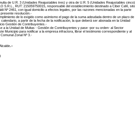
 multa de U.R. 3 (Unidades Reajustables tres) y otra de U.R. 5 (Unidades Reajustables cinco)
O S.R.L., RUT: 215059750015, responsable del establecimiento destinado a Ciber Café, sito
ldi Nº 2461, con igual domicilio a efectos legales, por las razones mencionadas en la parte
a presente resolución.-
cumplimiento de lo exigido como asimismo el pago de la suma adeudada dentro de un plazo de
s calendario, a partir de la fecha de la notificación, la que deberá ser abonada en la Unidad
icio Gestión de Contribuyentes.-
 a la Unidad de Multas - Gestión de Contribuyentes y pase -por su orden- al Sector
 Municipio para notificar a la empresa infractora, librar el testimonio correspondiente y al
 Comunal Zonal Nº 3.-
.-
Alcalde
l