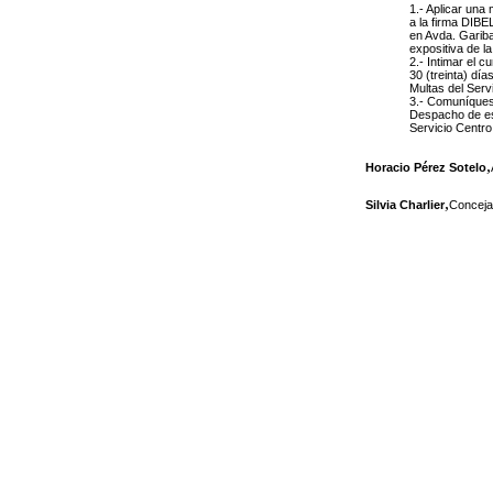
1.- Aplicar una
a la firma
DIBEL
en Avda. Gariba
expositiva de l
2.- Intimar el 
30 (treinta) día
Multas del Serv
3.- Comuníquese
Despacho de este
Servicio Centro
,
Horacio Pérez Sotelo
,
Silvia Charlier
Conceja