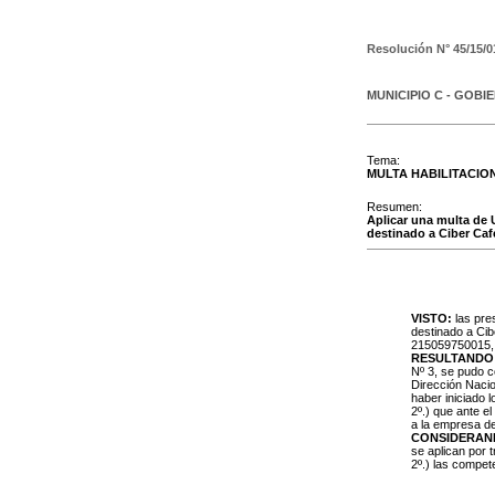
Resolución N°
45/15/0
MUNICIPIO C - GOBI
Tema:
MULTA HABILITACIO
Resumen:
Aplicar una multa de 
destinado a Ciber Café
VISTO:
las pres
destinado a Cib
215059750015, c
RESULTANDO
Nº 3, se pudo c
Dirección Naci
haber iniciado 
2º.) que ante el
a la empresa de
CONSIDERAN
se aplican por 
2º.) las compe