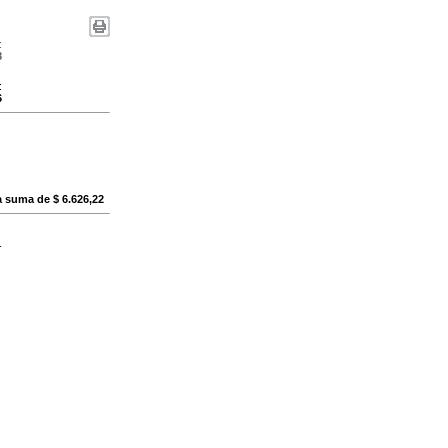
:
8
:
6
a suma de $ 6.626,22
-