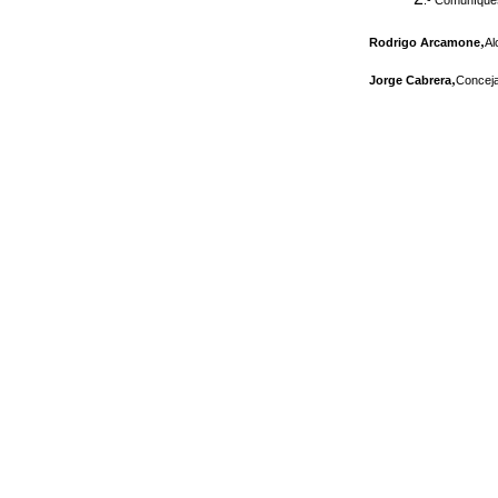
.- Comuníques
,
Rodrigo Arcamone
Al
,
Jorge Cabrera
Conceja