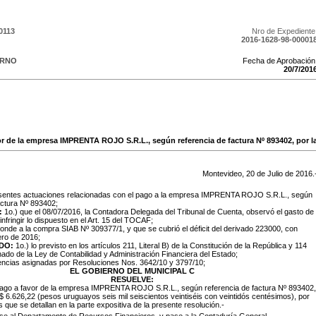
0113
Nro de Expediente
2016-1628-98-00001
ERNO
Fecha de Aprobación
20
/
7
/
201
vor de la empresa IMPRENTA ROJO S.R.L., según referencia de factura Nº 893402, por l
Montevideo,
20
de
Julio
de
2016
.
sentes actuaciones relacionadas con el pago a la empresa IMPRENTA ROJO S.R.L., según
actura Nº 893402;
:
1o.) que el 08/07/2016, la Contadora Delegada del Tribunal de Cuenta, observó el gasto de
infringir lo dispuesto en el Art. 15 del TOCAF;
onde a la compra SIAB Nº 309377/1, y que se cubrió el déficit del derivado 223000, con
ero de 2016;
DO:
1o.) lo previsto en los artículos 211, Literal
B) de la Constitución de la República y 114
ado de la Ley de Contabilidad y Administración Financiera del Estado;
encias asignadas por Resoluciones Nos. 3642/10 y 3797/10;
EL GOBIERNO DEL MUNICIPAL C
RESUELVE:
 pago a favor de la empresa
IMPRENTA ROJO S.R.L., según referencia de factura Nº
893402
,
 $
6.626,22
(pesos uruguayos seis mil seiscientos veintiséis con veintidós centésimos), por
 que se detallan en la parte expositiva de la presente resolución.-