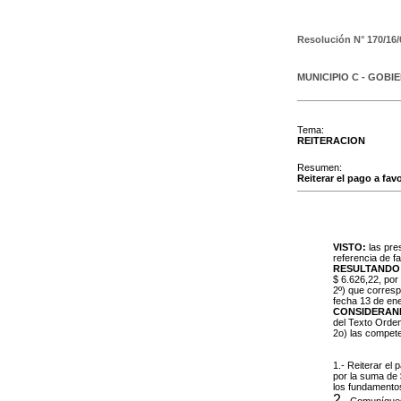
Resolución N°
170/16/
MUNICIPIO C - GOBI
Tema:
REITERACION
Resumen:
Reiterar el pago a fa
VISTO:
las pre
referencia de f
RESULTANDO
$ 6.626,22, por 
2º) que corresp
fecha 13 de en
CONSIDERAN
del Texto Orden
2o) las compet
1.- Reiterar el
por la suma de
los fundamentos
2