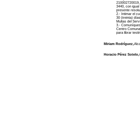
210002720019, r
3440, con igual
presente resolu
2.- Intimar el 
30 (treinta) día
Multas del Serv
3.- Comuníquese
Centro Comunal 
para librar test
,
Miriam Rodríguez
Alc
,
Horacio Pérez Sotelo