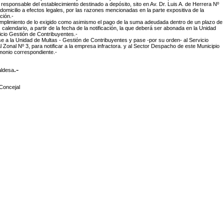
esponsable del establecimiento destinado a depósito, sito en Av. Dr. Luis A. de Herrera Nº
 domicilio a efectos legales, por las razones mencionadas en la parte expositiva de la
ción.-
cumplimiento de lo exigido como asimismo el pago de la suma adeudada dentro de un plazo de
s calendario, a partir de la fecha de la notificación, la que deberá ser abonada en la Unidad
icio Gestión de Contribuyentes.-
 a la Unidad de Multas - Gestión de Contribuyentes y pase -por su orden- al Servicio
Zonal Nº 3, para notificar a la empresa infractora. y al Sector Despacho de este Municipio
imonio correspondiente.-
.-
aldesa
Concejal