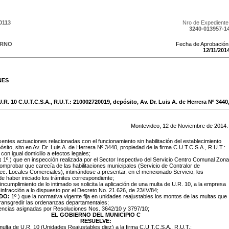
0113
Nro de Expediente
3240-013957-1
ERNO
Fecha de Aprobación
12
/
11
/
201
NES
.R. 10 C.U.T.C.S.A., R.U.T.: 210002720019, depósito, Av. Dr. Luis A. de Herrera Nº 3440
Montevideo,
12
de
Noviembre
de
2014
.
entes actuaciones relacionadas con el funcionamiento sin habilitación del establecimiento
sito, sito en Av. Dr. Luis A. de Herrera Nº 3440, propiedad de la firma C.U.T.C.S.A., R.U.T.:
on igual domicilio a efectos legales;
:
1º.) que en inspección realizada por el Sector Inspectivo del Servicio Centro Comunal Zona
omprobar que carecía de las habilitaciones municipales (Servicio de Contralor de
ec. Locales Comerciales), intimándose a presentar, en el mencionado Servicio, los
 haber iniciado los trámites correspondiente;
 incumplimiento de lo intimado se solicita la aplicación de una multa de U.R. 10, a la empresa
infracción a lo dispuesto por el Decreto No. 21.626, de 23/IV/84;
DO:
1º.) que la normativa vigente fija en unidades reajustables los montos de las multas que
transgredir las ordenanzas departamentales;
tencias asignadas por Resoluciones Nos. 3642/10 y 3797/10;
EL GOBIERNO DEL MUNICIPIO C
RESUELVE:
 multa de U.R. 10 (Unidades Reajustables diez) a la firma
C.U.T.C.S.A., R.U.T.: