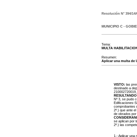
Resolución N°
394/14/
MUNICIPIO C - GOBI
Tema:
MULTA HABILITACIO
Resumen:
Aplicar una multa de U
VISTO:
las pres
destinado a depó
210002720019, c
RESULTANDO
Nº 3, se pudo c
Edificaciones-S
comprobantes de
2º.) que ante el
de obrados por 
CONSIDERAN
se aplican por 
2º.) las compe
1.- Aplicar una