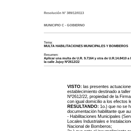
Resolución N°
389/12/0113
MUNICIPIO C - GOBIERNO
Tema:
MULTA HABILITACIONES MUNICIPALES Y BOMBEROS
Resumen:
Aplicar una multa de U.R. 9.7164 y otra de U.R.14.8410 a
la calle Jujuy Nº2612/22
VISTO:
las presentes actuacione
establecimiento destinado a taller
Nº2612/22, propiedad de la Fir
con igual domicilio a los efectos l
RESULTANDO:
1o.) que no se h
documentación habilitante que aut
- Habilitaciones Municipales (Ser
Locales Industriales e Instalacio
Nacional de Bomberos;