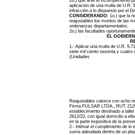
2o.) que ante el incumplimiento par
aplicación de una multa de U.R. 
infracción a lo dispuesto por el D
CONSIDERANDO:
1o.)
que la n
reajustables los montos de las mu
ordenanzas departamentales;
2o.) las facultades oportunament
EL GOBIERN
R
1.- Aplicar una multa de U.R. 9.
siete mil ciento sesenta y cuatro
(Unidades
Reajustables catorce con ocho mil
Firma PULSAR LTDA., RUT: 2126
establecimiento destinado a taller
2612/22, con igual domicilio a ef
en la parte expositiva de la prese
2.- Intimar el cumplimiento de lo
suma adeudada dentro de un plazo 